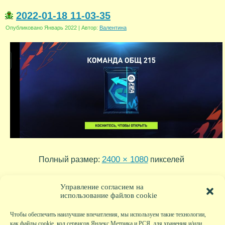
2022-01-18 11-03-35
Опубликовано
Январь 2022
|
Автор:
Валентина
2400 × 1080
Полный размер:
пикселей
2022-01-18 11-04-29
2022-01-18 15-22-56
»
«
Управление согласием на
использование файлов cookie
Чтобы обеспечить наилучшие впечатления, мы используем такие технологии,
как файлы cookie, код сервисов Яндекс.Метрика и РСЯ, для хранения и/или