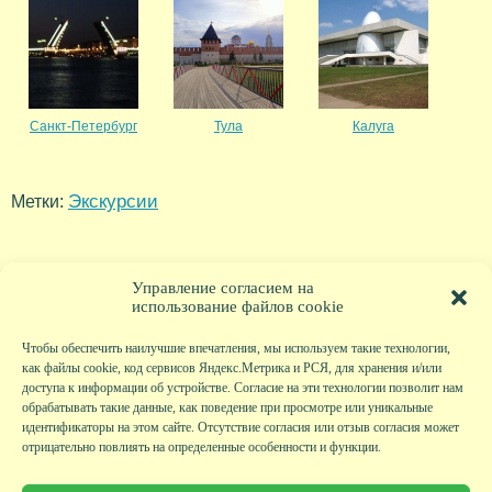
Санкт-Петербург
Тула
Калуга
Экскурсии
Метки:
Управление согласием на
использование файлов cookie
Чтобы обеспечить наилучшие впечатления, мы используем такие технологии,
как файлы cookie, код сервисов Яндекс.Метрика и РСЯ, для хранения и/или
доступа к информации об устройстве. Согласие на эти технологии позволит нам
обрабатывать такие данные, как поведение при просмотре или уникальные
идентификаторы на этом сайте. Отсутствие согласия или отзыв согласия может
отрицательно повлиять на определенные особенности и функции.
Главная
|
Фото
|
Экскурсии
|
Всякая всячина
|
Детский клуб
|
Хобби-клуб
|
Живая