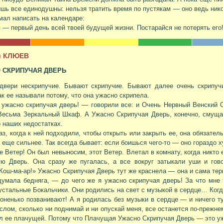
шь все единодушны: нельзя тратить время по пустякам — оно ведь нико
мал написать на календаре:
 — первый день всей твоей будущей жизни. Постарайся не потерять его
й КЛЮЕВ
 СКРИПУЧАЯ ДВЕРЬ
двери нескрипучие. Бывают скрипучие. Бывают далее очень скрипуч
ак ее называли потому, что она ужасно скрипела.
ужасно скрипучая дверь! — говорили все: и Очень Нервный Венский 
Весьма Зеркальный Шкаф. А Ужасно Скрипучая Дверь, конечно, смуща
о наших недостатках.
аз, когда к ней подходили, чтобы открыть или закрыть ее, она обязатель
 еще сильнее. Так всегда бывает: если боишься чего-то — оно гораздо 
е Ветер! Он был невыносим, этот Ветер. Влетал в комнату, когда никто 
ую Дверь. Она сразу же пугалась, а все вокруг затыкали уши и гов
Кош-ма-ар!» Ужасно Скрипучая Дверь тут же краснела — она и сама тер
умала бедняга, — до чего же я ужасно скрипучая дверь! За что мне 
устальные Бокальчики. Они родились на свет с музыкой в сердце… Когда
тоненько позванивают! А я родилась без музыки в сердце — и ничего т
слом, сколько ни поднимай и ни опускай меня, все останется по-прежн
л ее плачущей. Потому что Плачущая Ужасно Скрипучая Дверь — это у