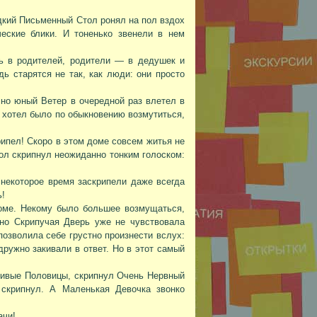
дкий Письменный Стол ронял на пол вздох
ские блики. И тоненько звенели в нем
ь в родителей, родители — в дедушек и
ь старятся не так, как люди: они просто
чно юный Ветер в очередной раз влетел в
 хотел было по обыкновению возмутиться,
ипел! Скоро в этом доме совсем житья не
ол скрипнул неожиданно тонким голоском:
некоторое время заскрипели даже всегда
ь!
оме. Некому было большее возмущаться,
сно Скрипучая Дверь уже не чувствовала
позволила себе грустно произнести вслух:
ружно закивали в ответ. Но в этот самый
ливые Половицы, скрипнул Очень Нервный
крипнул. А Маленькая Девочка звонко
ачи!