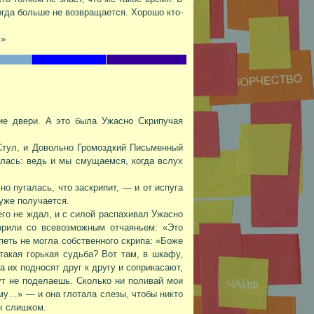
гда больше не возвращается. Хорошо кто-
!»
ие двери. А это была Ужасно Скрипучая
Стул, и Довольно Громоздкий Письменный
лась: ведь и мы смущаемся, когда вслух
но пугалась, что заскрипит, — и от испуга
хуже получается.
его не ждал, и с силой распахивал Ужасно
орили со всевозможным отчаяньем: «Это
петь не могла собственного скрипа: «Боже
такая горькая судьба? Вот там, в шкафу,
 их подносят друг к другу и соприкасают,
ут не поделаешь. Сколько ни поливай мои
ему…» — и она глотала слезы, чтобы никто
ж слишком.