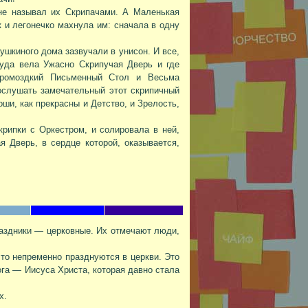
не называл их Скрипачами. А Маленькая
 и легонечко махнула им: сначала в одну
шкиного дома зазвучали в унисон. И все,
куда вела Ужасно Скрипучая Дверь и где
Громоздкий Письменный Стол и Весьма
ослушать замечательный этот скрипичный
оши, как прекрасны и Детство, и Зрелость,
крипки с Оркестром, и солировала в ней,
 Дверь, в сердце которой, оказывается,
здники — церковные. Их отмечают люди,
то непременно празднуются в церкви. Это
ога — Иисуса Христа, которая давно стала
х.