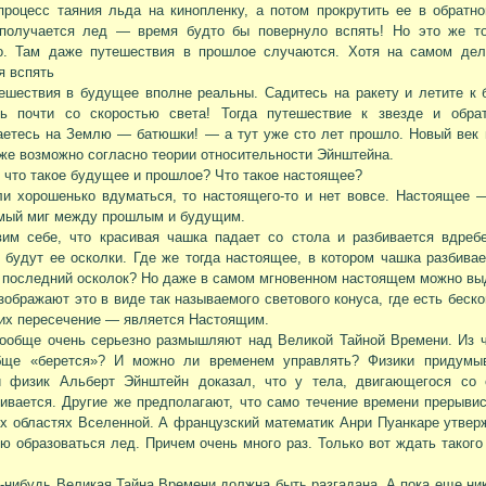
процесс таяния льда на кинопленку, а потом прокрутить ее в обратн
получается лед — время будто бы повернуло вспять! Но это же тол
о. Там даже путешествия в прошлое случаются. Хотя на самом де
я вспять
ешествия в будущее вполне реальны. Садитесь на ракету и летите к 
сь почти со скоростью света! Тогда путешествие к звезде и обра
аетесь на Землю — батюшки! — а тут уже сто лет прошло. Новый век
же возможно согласно теории относительности Эйнштейна.
, что такое будущее и прошлое? Что такое настоящее?
и хорошенько вдуматься, то настоящего-то и нет вовсе. Настоящее 
мый миг между прошлым и будущим.
вим себе, что красивая чашка падает со стола и разбивается вдреб
будут ее осколки. Где же тогда настоящее, в котором чашка разбивае
 последний осколок? Но даже в самом мгновенном настоящем можно вы
зображают это в виде так называемого светового конуса, где есть бес
их пересечение — является Настоящим.
ообще очень серьезно размышляют над Великой Тайной Времени. Из ч
бще «берется»? И можно ли временем управлять? Физики придумыв
й физик Альберт Эйнштейн доказал, что у тела, двигающегося со 
ивается. Другие же предполагают, что само течение времени прерыви
х областях Вселенной. А французский математик Анри Пуанкаре утвер
ю образоваться лед. Причем очень много раз. Только вот ждать такого
а-нибудь Великая Тайна Времени должна быть разгадана. А пока еще никт