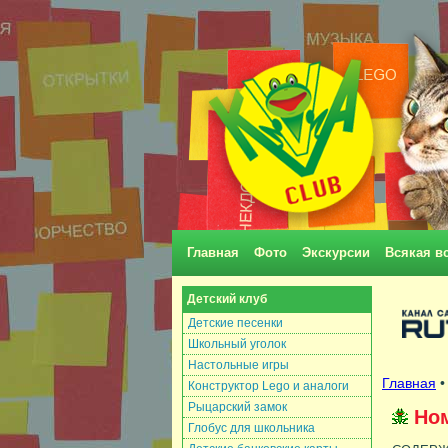
Главная
Фото
Экскурсии
Всякая в
Детский клуб
Детские песенки
Школьный уголок
Настольные игры
Главная
Конструктор Lego и аналоги
Рыцарский замок
Ном
Глобус для школьника