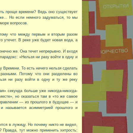
ыть проще времени? Ведь оно существует
же… Но если немного задуматься, то мы
 море вопросов.
отому что между первым и вторым разом
о утечет. В реке уже будет новая вода, а
конечно же. Она течет непрерывно. И входя
парадокс: «Нельзя ни разу войти в одну и
у Времени. То есть ничего нельзя сделать
 разными. Потому что они разделены во
ьзя ни разу войти в одну и ту же реку
ая» секунда больше уже никогда-никогда-
месте», но оказаться там в «то же самое
направлении — из прошлого в будущее — и
 и называется асимметрией прошлого и
ится в лужицу. Но почему никто не видел,
? Правда, тут можно применить хитрость: