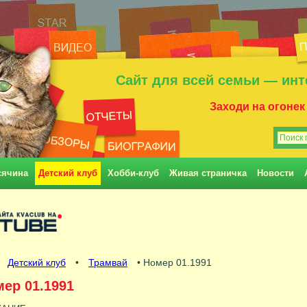
Сайт для всей семьи — инт
Заходи на огонек
сячина
Детский клуб
Хобби-клуб
Живая страничка
Новости
•
Детский клуб
•
Трамвай
• Номер 01.1991
ер 01.1991