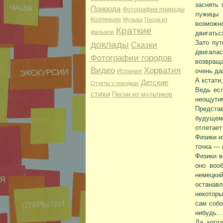
заснять 
Природа
Фотографии природы
лужицы 
Коллекции
Музыка
Песни из
возможн
Краткие
фильмов
двигатьс
Зато пут
доклады
Сказки
двигала
Фотографии городов
возвращ
Видео
Хорватия
очень да
Испания
А кстати
Детские
Отчеты о поездках
Ведь есл
стихи
Песни из мультиков
неощути
Предста
будущем 
отлетает
Физики и
точка — 
Физики в
оно воо
немецки
останавл
некоторы
сам собо
нибудь…
Да, когд