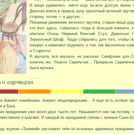
И вещи удивились: никто еще за всю долгую жизнь 
Девочка взяла в правую руку крохотный зеленый прутик
сторону, потом — в другую…
Покорные движению зеленого прутика, старые вещи деду
кто жил здесь, собрались тогда в большой комнате, 
обитали Очень Нервный Венский Стул, Довольно 
Зеркальный Шкаф. Люди собрались для того, чтобы п
концерт и немножко подумать о том, как бесконечно хор
и Старость!
И звучала, всё звучала, не умолкая, Симфония для С
конечно же, Ужасно Скрипучая… Прекрасно Скрипичная
была музыка.
………
а Н. КУДРЯВЦЕВА
ки бывают семейными, бывают общенародными… А еще есть особые пра
 в Бога.
м праздникам уже около двух тысяч лет. Называются они так потому, ч
ржественно и красиво. И каждый из праздников связан с жизнью Сына Б
.
оду журнал «Трамвай» расскажет тебе об основных церковных праздника