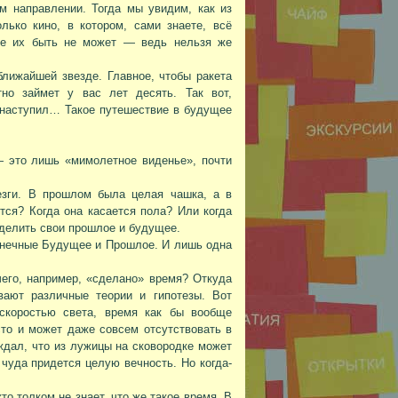
ом направлении. Тогда мы увидим, как из
ько кино, в котором, сами знаете, всё
ле их быть не может — ведь нельзя же
ближайшей звезде. Главное, чтобы ракета
тно займет у вас лет десять. Так вот,
 наступил… Такое путешествие в будущее
— это лишь «мимолетное виденье», почти
езги. В прошлом была целая чашка, а в
тся? Когда она касается пола? Или когда
делить свои прошлое и будущее.
конечные Будущее и Прошлое. И лишь одна
его, например, «сделано» время? Откуда
ают различные теории и гипотезы. Вот
скоростью света, время как бы вообще
сто и может даже совсем отсутствовать в
ждал, что из лужицы на сковородке может
 чуда придется целую вечность. Но когда-
о толком не знает, что же такое время. В