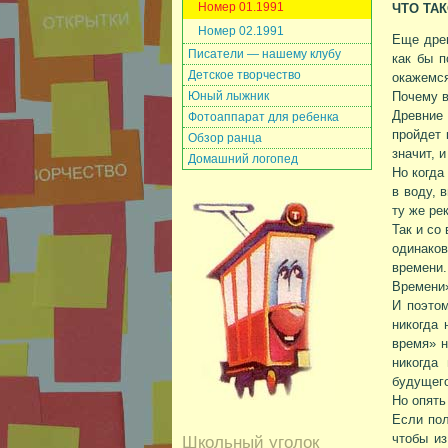
Номер 01.1991
ЧТО ТА
Номер 02.1991
Еще древ
Писатели — нашему клубу
как бы 
Детское творчество
окажемся
Юный лыжник
Почему в
Древние
Фотоаппарат для ребенка
пройдет 
Обзор ранца
значит, 
Домашний логопед
Но когда
в воду, 
ту же ре
Так и со
одинако
времени
Времени
И поэтом
никогда 
время» н
никогда
будущего
Но опять
Если пол
чтобы из
Школьный уголок