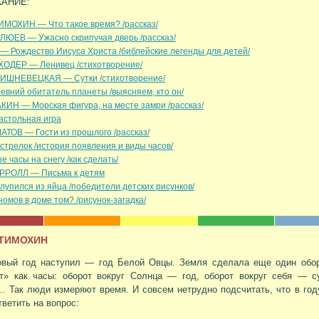
АНИЕ:
ИМОХИН — Что такое время? /рассказ/
КЛЮЕВ — Ужасно скрипучая дверь /рассказ/
 — Рождество Иисуса Христа /библейские легенды для детей/
ХОДЕР — Ленивец /стихотворение/
ИШНЕВЕЦКАЯ — Сутки /стихотворение/
евний обитатель планеты /выясняем, кто он/
КИН — Морская фигура, на месте замри /рассказ/
астольная игра
АТОВ — Гости из прошлого /рассказ/
стрелок /история появления и виды часов/
 часы на снегу /как сделать/
РРОЛЛ — Письма к детям
лупился из яйца /победители детских рисунков/
номов в доме том? /рисунок-загадка/
 ТИМОХИН
овый год наступил — год Белой Овцы. Земля сделала еще один обор
ет» как часы: оборот вокруг Солнца — год, оборот вокруг себя — с
 Так люди измеряют время. И совсем нетрудно подсчитать, что в год
тветить на вопрос: