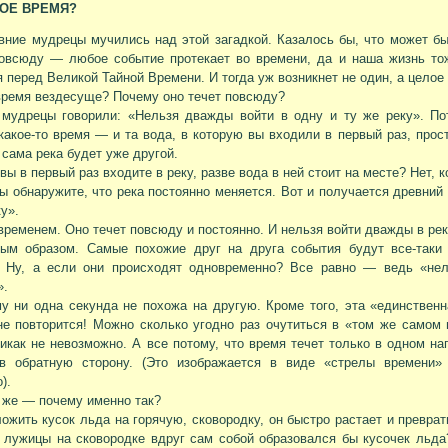
КОЕ ВРЕМЯ?
ние мудрецы мучились над этой загадкой. Казалось бы, что может б
повсюду — любое событие протекает во времени, да и наша жизнь то
 перед Великой Тайной Времени. И тогда уж возникнет не один, а целое
ремя вездесуще? Почему оно течет повсюду?
 мудрецы говорили: «Нельзя дважды войти в одну и ту же реку». П
какое-то время — и та вода, в которую вы входили в первый раз, прост
и сама река будет уже другой.
 вы в первый раз входите в реку, разве вода в ней стоит на месте? Нет, 
вы обнаружите, что река постоянно меняется. Вот и получается древний 
ку».
 временем. Оно течет повсюду и постоянно. И нельзя войти дважды в рек
вым образом. Самые похожие друг на друга события будут все-таки
. Ну, а если они происходят одновременно? Все равно — ведь «нел
».
у ни одна секунда не похожа на другую. Кроме того, эта «единственн
не повторится! Можно сколько угодно раз очутиться в «том же самом 
икак не невозможно. А все потому, что время течет только в одном 
 в обратную сторону. (Это изображается в виде «стрелы времени»
).
 же — почему именно так?
ожить кусок льда на горячую, сковородку, он быстро растает и преврат
 лужицы на сковородке вдруг сам собой образовался бы кусочек льда