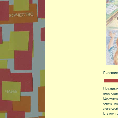
Рисовал
Праздни
верующие
Церковны
очень то
легендой
В этом г