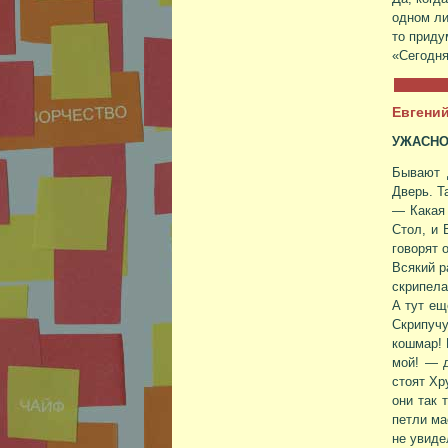
одном ли
то приду
«Сегодня
Евгени
УЖАСНО
Бывают 
Дверь. Т
— Какая 
Стол, и 
говорят 
Всякий р
скрипела
А тут ещ
Скрипуч
кошмар! 
мой! — д
стоят Хр
они так 
петли ма
не увиде