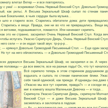
комнату влетал Ветер — и все повторялось.
у с ума! — вскрикивал Очень Нервный Венский Стул. Довольно Громоз
ый, как рельс. А Весьма Зеркальный Шкаф сыпал по стенам паниче
ные Бокальчики, в чьих сердцах была музыка…
я шло и старило всех. Старились обитатели дома: дети превращалис
 Старились и вещи. Правда, они ни во что не превращались. Вещи вед
ся ветхими, подкашиваются, ломаются. Или начинают скрипеть.
как это ни странно, заскрипел Очень Нервный Венский Стул. Когда ве
 чтобы испугать Ужасно Скрипучую Дверь, Очень Нервный Венский Стул
а него сели — и он издал такой звук: тр-р-р-р…
, — крякнул Довольно Громоздкий Письменный Стол. — Еще один заскр
 Но тут на него облокотились — и Довольно Громоздкий Письменный Ст
сех держался Весьма Зеркальный Шкаф, но заскрипел и он. А через 
е половицы — да все вместе, все на разные лады! Ох, что тут началос
Всё скрипело теперь в этом старинном дедушкином д
вздыхать и сыпать по стенам панические блики. Ужа
себя такой одинокой, как прежде. И однажды она даже 
«Ужасно мы все тут скрипим, правда?» — и соседи ее д
миг в комнату вошла Маленькая Девочка — и тогда…
Скрипнула Ужасно Скрипучая Дверь, скрипнули Молча
Венский Стул — и даже Весьма Зеркальный Шкаф с
засмеялась и захлопала в ладоши.
— Ах, — воскликнула она, — какие же вы все тут Скрип