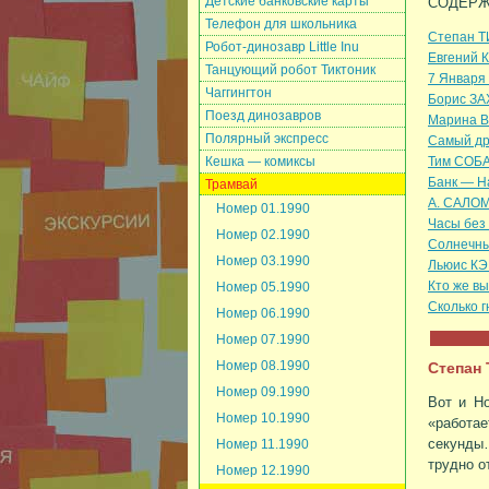
Детские банковские карты
СОДЕРЖ
Телефон для школьника
Степан Т
Робот-динозавр Little Inu
Евгений 
Танцующий робот Тиктоник
7 Января
Чаггингтон
Борис ЗА
Поезд динозавров
Марина В
Полярный экспресс
Самый др
Кешка — комиксы
Тим СОБА
Банк — Н
Трамвай
А. САЛОМ
Номер 01.1990
Часы без 
Номер 02.1990
Солнечные
Номер 03.1990
Льюис КЭ
Кто же вы
Номер 05.1990
Сколько г
Номер 06.1990
Номер 07.1990
Номер 08.1990
Степан
Номер 09.1990
Вот и Н
Номер 10.1990
«работа
секунды…
Номер 11.1990
трудно о
Номер 12.1990