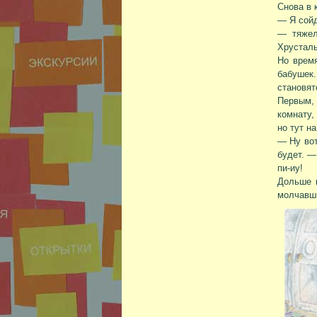
Снова в 
— Я сойд
— тяжел
Хрусталь
Но врем
бабушек.
становят
Первым, 
комнату,
но тут н
— Ну вот
будет. —
пи-иу!
Дольше в
молчавши