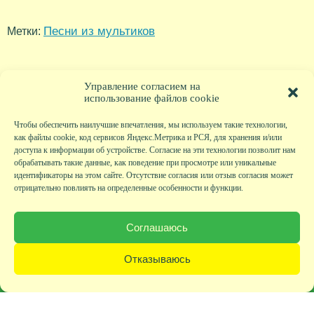
Песни из мультиков
Метки:
Управление согласием на
использование файлов cookie
Чтобы обеспечить наилучшие впечатления, мы используем такие технологии,
как файлы cookie, код сервисов Яндекс.Метрика и РСЯ, для хранения и/или
доступа к информации об устройстве. Согласие на эти технологии позволит нам
обрабатывать такие данные, как поведение при просмотре или уникальные
идентификаторы на этом сайте. Отсутствие согласия или отзыв согласия может
отрицательно повлиять на определенные особенности и функции.
Главная
|
Фото
|
Экскурсии
|
Всякая всячина
|
Детский клуб
|
Хобби-клуб
|
Живая
страничка
|
Новости
|
Авторы
|
Гостевая книга
|
Контакты
|
Друзья сайта
|
Карта
Соглашаюсь
сайта
© KVAclub.ru, 2008-2026. Все права защищены.
Отказываюсь
Политика безопасности
При любом использовании материалов активная ссылка на сайт KVAclub.ru
обязательна!
Разработка сайта: Валентина Иванова.