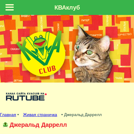
КВАклуб
Главная
•
Живая страничка
• Джеральд Даррелл
Джеральд Даррелл