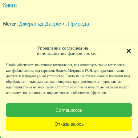
Книги
Джеральд Даррелл
Природа
Метки:
,
Управление согласием на
использование файлов cookie
Чтобы обеспечить наилучшие впечатления, мы используем такие технологии,
как файлы cookie, код сервисов Яндекс.Метрика и РСЯ, для хранения и/или
доступа к информации об устройстве. Согласие на эти технологии позволит нам
обрабатывать такие данные, как поведение при просмотре или уникальные
идентификаторы на этом сайте. Отсутствие согласия или отзыв согласия может
отрицательно повлиять на определенные особенности и функции.
Главная
|
Фото
|
Экскурсии
|
Всякая всячина
|
Детский клуб
|
Хобби-клуб
|
Живая
страничка
|
Новости
|
Авторы
|
Гостевая книга
|
Контакты
|
Друзья сайта
|
Карта
Соглашаюсь
сайта
© KVAclub.ru, 2008-2026. Все права защищены.
Отказываюсь
Политика безопасности
При любом использовании материалов активная ссылка на сайт KVAclub.ru