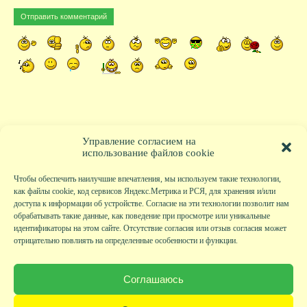
Управление согласием на
использование файлов cookie
Чтобы обеспечить наилучшие впечатления, мы используем такие технологии,
как файлы cookie, код сервисов Яндекс.Метрика и РСЯ, для хранения и/или
доступа к информации об устройстве. Согласие на эти технологии позволит нам
обрабатывать такие данные, как поведение при просмотре или уникальные
идентификаторы на этом сайте. Отсутствие согласия или отзыв согласия может
отрицательно повлиять на определенные особенности и функции.
Главная
|
Фото
|
Экскурсии
|
Всякая всячина
|
Детский клуб
|
Хобби-клуб
|
Живая
страничка
|
Новости
|
Авторы
|
Гостевая книга
|
Контакты
|
Друзья сайта
|
Карта
Соглашаюсь
сайта
© KVAclub.ru, 2008-2026. Все права защищены.