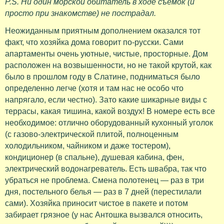
P.S. Ни один морской обитатель в ходе съемок (и
просто при знакомстве) не пострадал.
Неожиданным приятным дополнением оказался тот
факт, что хозяйка дома говорит по-русски. Сами
апартаменты очень уютные, чистые, просторные. Дом
расположен на возвышенности, но не такой крутой, как
было в прошлом году в Слатине, подниматься было
определенно легче (хотя и там нас не особо что
напрягало, если честно). Зато какие шикарные виды с
террасы, какая тишина, какой воздух! В номере есть все
необходимое: отлично оборудованный кухонный уголок
(с газово-электрической плитой, полноценным
холодильником, чайником и даже тостером),
кондиционер (в спальне), душевая кабина, фен,
электрический водонагреватель. Есть швабра, так что
убраться не проблема. Смена полотенец — раз в три
дня, постельного белья — раз в 7 дней (перестилали
сами). Хозяйка приносит чистое в пакете и потом
забирает грязное (у нас Антошка вызвался относить,