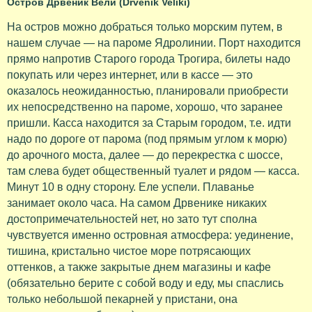
Остров Дрвеник Вели (Drvenik Veliki)
На остров можно добраться только морским путем, в
нашем случае — на пароме Ядролинии. Порт находится
прямо напротив Старого города Трогира, билеты надо
покупать или через интернет, или в кассе — это
оказалось неожиданностью, планировали приобрести
их непосредственно на пароме, хорошо, что заранее
пришли. Касса находится за Старым городом, т.е. идти
надо по дороге от парома (под прямым углом к морю)
до арочного моста, далее — до перекрестка с шоссе,
там слева будет общественный туалет и рядом — касса.
Минут 10 в одну сторону. Еле успели. Плаванье
занимает около часа. На самом Дрвенике никаких
достопримечательностей нет, но зато тут сполна
чувствуется именно островная атмосфера: уединение,
тишина, кристально чистое море потрясающих
оттенков, а также закрытые днем магазины и кафе
(обязательно берите с собой воду и еду, мы спаслись
только небольшой пекарней у пристани, она