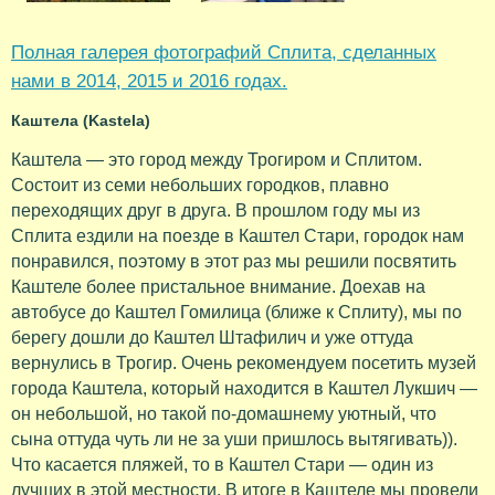
Полная галерея фотографий Сплита, сделанных
нами в 2014, 2015 и 2016 годах.
Каштела (Kastela)
Каштела — это город между Трогиром и Сплитом.
Состоит из семи небольших городков, плавно
переходящих друг в друга. В прошлом году мы из
Сплита ездили на поезде в Каштел Стари, городок нам
понравился, поэтому в этот раз мы решили посвятить
Каштеле более пристальное внимание. Доехав на
автобусе до Каштел Гомилица (ближе к Сплиту), мы по
берегу дошли до Каштел Штафилич и уже оттуда
вернулись в Трогир. Очень рекомендуем посетить музей
города Каштела, который находится в Каштел Лукшич —
он небольшой, но такой по-домашнему уютный, что
сына оттуда чуть ли не за уши пришлось вытягивать)).
Что касается пляжей, то в Каштел Стари — один из
лучших в этой местности. В итоге в Каштеле мы провели