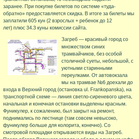
заранее. При покупке билетов по системе «туда-
обратно» предоставляется скидка. В итоге за билеты мы
заплатили 605 кун (2 взрослых + ребенок до 12
лет) плюс 34.3 куны комиссии сайта.
Загреб — красивый город со
множеством синих
трамвайчиков, без особой
столичной суеты, небольшой, с
уютными старинными
переулками. От автовокзала
мы на трамвае №6 доехали до
входа в Верхний город (остановка ul. Frankopanska), на
транспортной схеме — линия светло-сиреневого цвета,
начальная и конечная остановки выделены красным.
Фуникулер, к сожалению, был закрыт на ремонт,
поднимались по лестнице (там совсем невысоко,
фуникулер больше для колорита, конечно). Со
смотровой площадки открываются виды на Загреб.