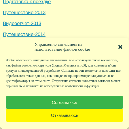
Подготовка к поездке
Путешествие-2013
Видеоотчет-2013
Путешествие-2014
Управление согласием на
Видеоотчет-2014
использование файлов cookie
Путешествие-2015
Чтобы обеспечить наилучшие впечатления, мы используем такие технологии,
как файлы cookie, код сервисов Яндекс.Метрика и РСЯ, для хранения и/или
Видеоотчет-2015
доступа к информации об устройстве. Согласие на эти технологии позволит нам
обрабатывать такие данные, как поведение при просмотре или уникальные
Фотогалерея, посвященная Хорватии
идентификаторы на этом сайте. Отсутствие согласия или отзыв согласия может
отрицательно повлиять на определенные особенности и функции.
Отчеты о поездках
Хорватия
Метки:
,
Соглашаюсь
Добавить комментарий
Отказываюсь
Используйте псевдоним или только имя вместо Вашего
реального ФИО. Мы не являемся оператором персональных