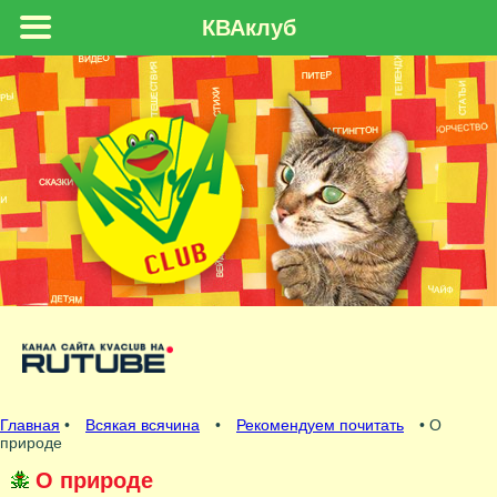
КВАклуб
Главная
•
Всякая всячина
•
Рекомендуем почитать
• О
природе
О природе