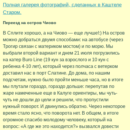
Полная галерея фотографий, сделанных в Каштеле
Старом.
Переезд на остров Чиово
В Сплите хорошо, а на Чиово — еще лучше!:) На остров
можно добраться двумя способами: на автобусе (через
Трогир связан с материком мостом) и по морю. Мы
выбрали второй вариант и днем 21 июля погрузились
на катер Buro Line (19 кун за взрослого и 10 кун с
ребенка 4-10 лет), который через полчаса с ветерком
доставил нас в порт Слатине. До дома, по нашим
подсчетам, нужно было пройти меньше часа, но в итоге
мы плутали гораздо, гораздо дольше: перепутав по
жаре намеченные еще в Калуге ориентиры, мы чуть-
чуть не дошли до цели и решили, что пропустили
нужный поворот. И двинулись обратно. Через некоторое
время стало ясно, что поворота нет. В общем, в итоге
огромное спасибо молодому человеку, который на
вопрос: «А где же это находится?» вызвался довести