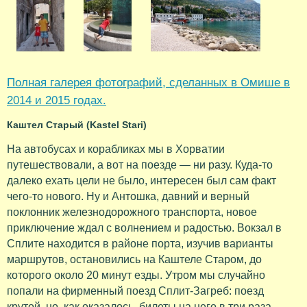
Полная галерея фотографий, сделанных в Омише в
2014 и 2015 годах.
Каштел Старый (Kastel Stari)
На автобусах и корабликах мы в Хорватии
путешествовали, а вот на поезде — ни разу. Куда-то
далеко ехать цели не было, интересен был сам факт
чего-то нового. Ну и Антошка, давний и верный
поклонник железнодорожного транспорта, новое
приключение ждал с волнением и радостью. Вокзал в
Сплите находится в районе порта, изучив варианты
маршрутов, остановились на Каштеле Старом, до
которого около 20 минут езды. Утром мы случайно
попали на фирменный поезд Сплит-Загреб: поезд
крутой, но, как оказалось, билеты на него в три раза