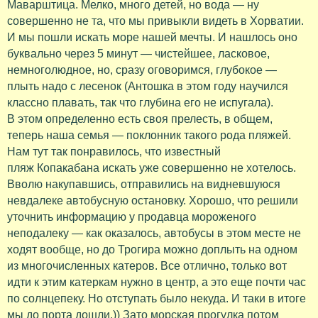
Маварштица. Мелко, много детей, но вода — ну
совершенно не та, что мы привыкли видеть в Хорватии.
И мы пошли искать море нашей мечты. И нашлось оно
буквально через 5 минут — чистейшее, ласковое,
немноголюдное, но, сразу оговоримся, глубокое —
плыть надо с лесенок (Антошка в этом году научился
классно плавать, так что глубина его не испугала).
В этом определенно есть своя прелесть, в общем,
теперь наша семья — поклонник такого рода пляжей.
Нам тут так понравилось, что известный
пляж Копакабана искать уже совершенно не хотелось.
Вволю накупавшись, отправились на видневшуюся
невдалеке автобусную остановку. Хорошо, что решили
уточнить информацию у продавца мороженого
неподалеку — как оказалось, автобусы в этом месте не
ходят вообще, но до Трогира можно доплыть на одном
из многочисленных катеров. Все отлично, только вот
идти к этим катеркам нужно в центр, а это еще почти час
по солнцепеку. Но отступать было некуда. И таки в итоге
мы до порта дошли.)) Зато морская прогулка потом