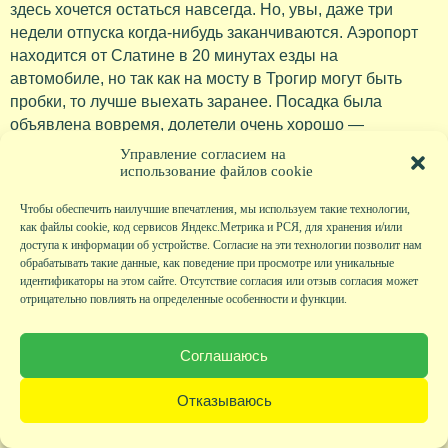
здесь хочется остаться навсегда. Но, увы, даже три
недели отпуска когда-нибудь заканчиваются. Аэропорт
находится от Слатине в 20 минутах езды на
автомобиле, но так как на мосту в Трогир могут быть
пробки, то лучше выехать заранее. Посадка была
объявлена вовремя, долетели очень хорошо —
Аэрофлот продолжает радовать обслуживанием,
Управление согласием на
питанием и подарками для юных пассажиров. В Москву
использование файлов cookie
прилетели ночью, и в ожидании первого рейса
Чтобы обеспечить наилучшие впечатления, мы используем такие технологии,
аэроэкспресса пришлось задержаться в Шереметьево
как файлы cookie, код сервисов Яндекс.Метрика и РСЯ, для хранения и/или
еще на три часа. В Калугу приехали к 10 утра. До
доступа к информации об устройстве. Согласие на эти технологии позволит нам
свидания, Хорватия, до новых встреч!
обрабатывать такие данные, как поведение при просмотре или уникальные
идентификаторы на этом сайте. Отсутствие согласия или отзыв согласия может
отрицательно повлиять на определенные особенности и функции.
Соглашаюсь
Отказываюсь