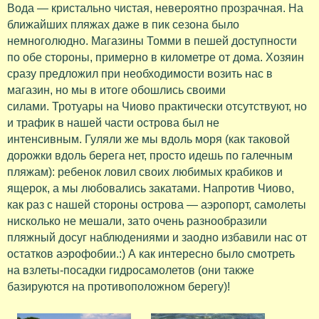
Вода — кристально чистая, невероятно прозрачная. На
ближайших пляжах даже в пик сезона было
немноголюдно. Магазины Томми в пешей доступности
по обе стороны, примерно в километре от дома. Хозяин
сразу предложил при необходимости возить нас в
магазин, но мы в итоге обошлись своими
силами. Тротуары на Чиово практически отсутствуют, но
и трафик в нашей части острова был не
интенсивным. Гуляли же мы вдоль моря (как таковой
дорожки вдоль берега нет, просто идешь по галечным
пляжам): ребенок ловил своих любимых крабиков и
ящерок, а мы любовались закатами. Напротив Чиово,
как раз с нашей стороны острова — аэропорт, самолеты
нисколько не мешали, зато очень разнообразили
пляжный досуг наблюдениями и заодно избавили нас от
остатков аэрофобии.:) А как интересно было смотреть
на взлеты-посадки гидросамолетов (они также
базируются на противоположном берегу)!