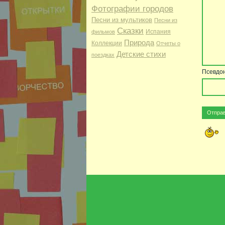
Фотографии городов
Песни из мультиков
Песни из
Сказки
Испания
фильмов
Природа
Коллекции
Отчеты о
Детские стихи
поездках
Псевдо