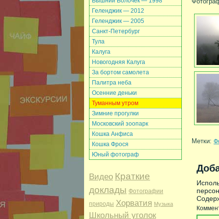
Вышний Волочек — 1998
Фотограф
Геленджик — 2012
Геленджик — 2005
Санкт-Петербург
Тула
Калуга
Новогодняя Калуга
За бортом самолета
Палитра неба
Осенние деньки
Туманным утром
Зимние прогулки
Московский зоопарк
Кошка Анфиса
Метки:
Ф
Кошка Фрося
Юный фотограф
Доб
Краткие
Видео
Исполь
доклады
персон
Фотографии
Содерж
Хорватия
природы
Музыка
Коммен
Школьный уголок