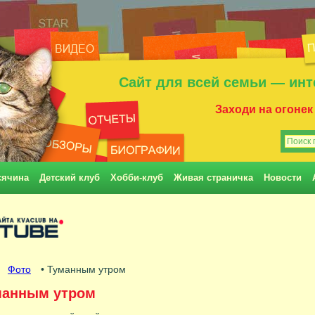
Сайт для всей семьи — инт
Заходи на огонек
сячина
Детский клуб
Хобби-клуб
Живая страничка
Новости
•
Фото
• Туманным утром
манным утром