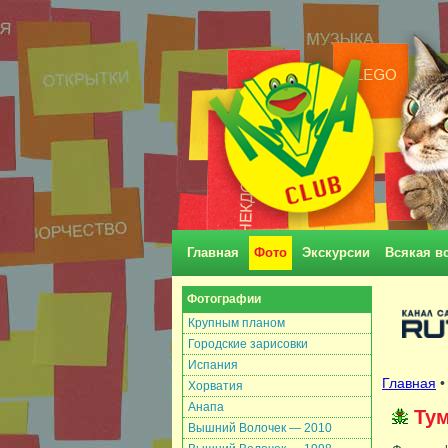
Главная
Фото
Экскурсии
Всякая в
Фотографии
Крупным планом
Городские зарисовки
Испания
Главная
Хорватия
Анапа
Ту
Вышний Волочек — 2010