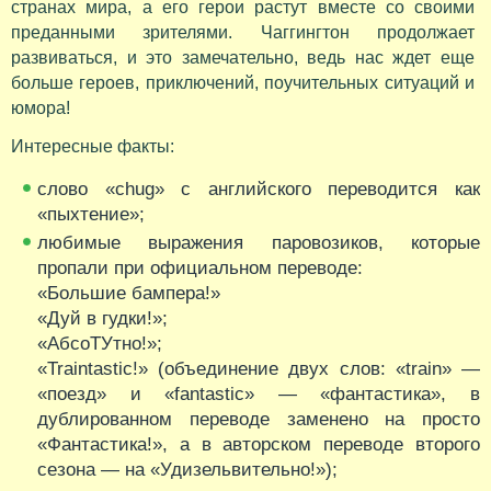
странах мира, а его герои растут вместе со своими
преданными зрителями. Чаггингтон продолжает
развиваться, и это замечательно, ведь нас ждет еще
больше героев, приключений, поучительных ситуаций и
юмора!
Интересные факты:
слово «chug» с английского переводится как
«пыхтение»;
любимые выражения паровозиков, которые
пропали при официальном переводе:
«Большие бампера!»
«Дуй в гудки!»;
«АбсоТУтно!»;
«Traintastic!» (объединение двух слов: «train» —
«поезд» и «fantastic» — «фантастика», в
дублированном переводе заменено на просто
«Фантастика!», а в авторском переводе второго
сезона — на «Удизельвительно!»);