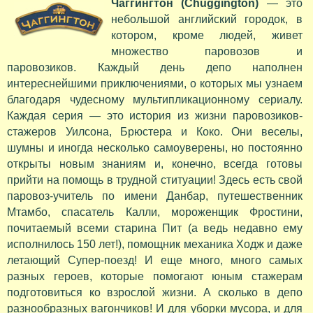
Чаггингтон (Chuggington)
— это
небольшой английский городок, в
котором, кроме людей, живет
множество паровозов и
паровозиков. Каждый день депо наполнен
интереснейшими приключениями, о которых мы узнаем
благодаря чудесному мультипликационному сериалу.
Каждая серия — это история из жизни паровозиков-
стажеров Уилсона, Брюстера и Коко. Они веселы,
шумны и иногда несколько самоуверены, но постоянно
открыты новым знаниям и, конечно, всегда готовы
прийти на помощь в трудной ституации! Здесь есть свой
паровоз-учитель по имени Данбар, путешественник
Мтамбо, спасатель Калли, мороженщик Фростини,
почитаемый всеми старина Пит (а ведь недавно ему
исполнилось 150 лет!), помощник механика Ходж и даже
летающий Супер-поезд! И еще много, много самых
разных героев, которые помогают юным стажерам
подготовиться ко взрослой жизни. А сколько в депо
разнообразных вагончиков! И для уборки мусора, и для