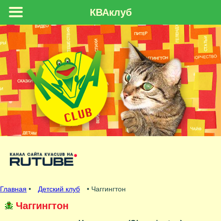
КВАклуб
Главная
•
Детский клуб
• Чаггингтон
Чаггингтон