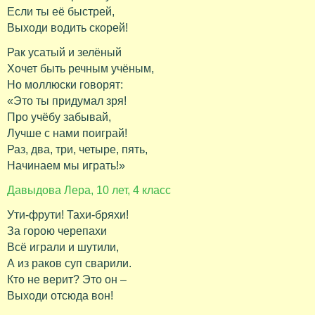
Если ты её быстрей,
Выходи водить скорей!
Рак усатый и зелёный
Хочет быть речным учёным,
Но моллюски говорят:
«Это ты придумал зря!
Про учёбу забывай,
Лучше с нами поиграй!
Раз, два, три, четыре, пять,
Начинаем мы играть!»
Давыдова Лера, 10 лет, 4 класс
Ути-фрути! Тахи-бряхи!
За горою черепахи
Всё играли и шутили,
А из раков суп сварили.
Кто не верит? Это он –
Выходи отсюда вон!