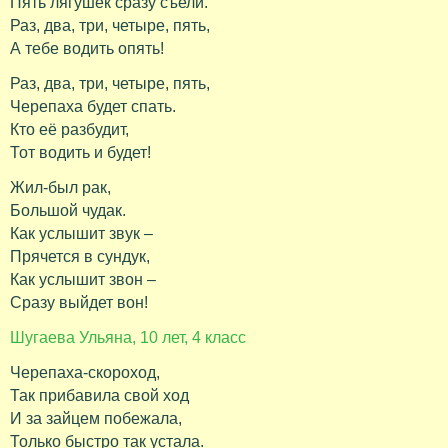
Пять лягушек сразу съели.
Раз, два, три, четыре, пять,
А тебе водить опять!
Раз, два, три, четыре, пять,
Черепаха будет спать.
Кто её разбудит,
Тот водить и будет!
Жил-был рак,
Большой чудак.
Как услышит звук –
Прячется в сундук,
Как услышит звон –
Сразу выйдет вон!
Шугаева Ульяна, 10 лет, 4 класс
Черепаха-скороход,
Так прибавила свой ход
И за зайцем побежала,
Только быстро так устала.