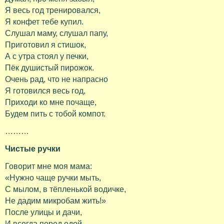
Я весь год тренировался,
Я конфет тебе купил.
Слушал маму, слушал папу,
Приготовил я стишок,
А с утра стоял у печки,
Пёк душистый пирожок.
Очень рад, что не напрасно
Я готовился весь год,
Приходи ко мне почаще,
Будем пить с тобой компот.
………
Чистые ручки
Говорит мне моя мама:
«Нужно чаще ручки мыть,
С мылом, в тёпленькой водичке,
Не дадим микробам жить!»
После улицы и дачи,
И всегда перед едой