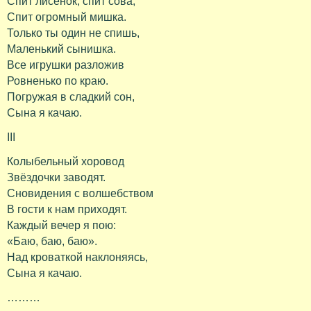
Спит лисёнок, спит сова,
Спит огромный мишка.
Только ты один не спишь,
Маленький сынишка.
Все игрушки разложив
Ровненько по краю.
Погружая в сладкий сон,
Сына я качаю.
III
Колыбельный хоровод
Звёздочки заводят.
Сновидения с волшебством
В гости к нам приходят.
Каждый вечер я пою:
«Баю, баю, баю».
Над кроваткой наклоняясь,
Сына я качаю.
………