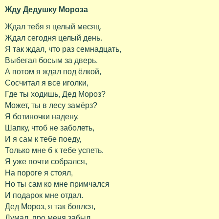
Жду Дедушку Мороза
Ждал тебя я целый месяц,
Ждал сегодня целый день.
Я так ждал, что раз семнадцать,
Выбегал босым за дверь.
А потом я ждал под ёлкой,
Сосчитал я все иголки,
Где ты ходишь, Дед Мороз?
Может, ты в лесу замёрз?
Я ботиночки надену,
Шапку, чтоб не заболеть,
И я сам к тебе поеду,
Только мне б к тебе успеть.
Я уже почти собрался,
На пороге я стоял,
Но ты сам ко мне примчался
И подарок мне отдал.
Дед Мороз, я так боялся,
Думал, про меня забыл,