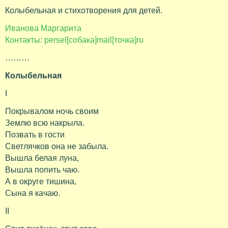
Колыбельная и стихотворения для детей.
Иванова Маргарита
Контакты: persel[собака]mail[точка]ru
………
Колыбельная
I
Покрывалом ночь своим
Землю всю накрыла.
Позвать в гости
Светлячков она не забыла.
Вышла белая луна,
Вышла попить чаю.
А в округе тишина,
Сына я качаю.
II