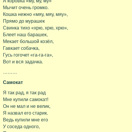
А коровка «му, му, му»
Мычит очень громко.
Кошка нежно «мяу, мяу, мяу»,
Прямо до мурашек
Свинка тихо «хрю, хрю, хрю»,
Блеет наш барашек,
Мекает большой козёл,
Гавкает собачка,
Гусь гогочет «га-га-га»,
Вот и вся задачка.
………
Самокат
Я так рад, я так рад
Мне купили самокат!
Он не мал и не велик,
Я назвал его старик.
Ведь купили мне его
У соседа одного,