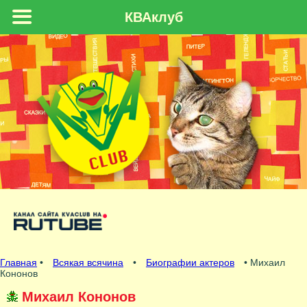
КВАклуб
Главная
•
Всякая всячина
•
Биографии актеров
• Михаил
Кононов
Михаил Кононов