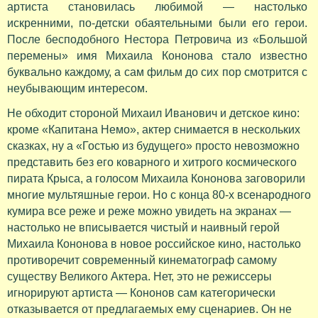
артиста становилась любимой — настолько
искренними, по-детски обаятельными были его герои.
После бесподобного Нестора Петровича из «Большой
перемены» имя Михаила Кононова стало известно
буквально каждому, а сам фильм до сих пор смотрится с
неубывающим интересом.
Не обходит стороной Михаил Иванович и детское кино:
кроме «Капитана Немо», актер снимается в нескольких
сказках, ну а «Гостью из будущего» просто невозможно
представить без его коварного и хитрого космического
пирата Крыса, а голосом Михаила Кононова заговорили
многие мультяшные герои. Но с конца 80-х всенародного
кумира все реже и реже можно увидеть на экранах —
настолько не вписывается чистый и наивный герой
Михаила Кононова в новое российское кино, настолько
противоречит современный кинематограф самому
существу Великого Актера. Нет, это не режиссеры
игнорируют артиста — Кононов сам категорически
отказывается от предлагаемых ему сценариев. Он не