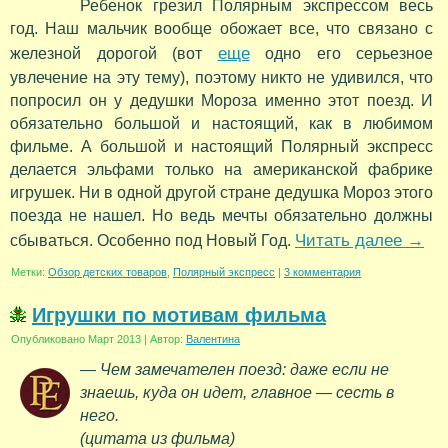
Ребенок грезил Полярным экспрессом весь
год. Наш мальчик вообще обожает все, что связано с
еще
железной дорогой (вот
одно его серьезное
увлечение на эту тему), поэтому никто не удивился, что
попросил он у дедушки Мороза именно этот поезд. И
обязательно большой и настоящий, как в любимом
фильме. А большой и настоящий Полярный экспресс
делается эльфами только на американской фабрике
игрушек. Ни в одной другой стране дедушка Мороз этого
поезда не нашел. Но ведь мечты обязательно должны
Читать далее
→
сбываться. Особенно под Новый Год.
Метки:
Обзор детских товаров
,
Полярный экспресс
|
3 комментария
Игрушки по мотивам фильма
Опубликовано
Март 2013
|
Автор:
Валентина
— Чем замечателен поезд: даже если не
знаешь, куда он идет, главное — сесть в
него.
(цитата из фильма)