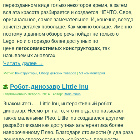
первозданном виде только некоторое время, а затем
вся эта красота разбирается и создается НЕЧТО. Свое,
оригинальное, самое замечательное. И, конечно, всегда
хочется деталек побольше. Как можно больше. Именно
поэтому в данном обзоре речь пойдет не только о
Lego, но и о гораздо более доступных по
цене
легосовместимых конструкторах
, так
называемых аналогах.
Читать далее
→
Метки:
Конструкторы
,
Обзор детских товаров
|
53 комментария
Робот-динозавр Little Inu
Опубликовано
Февраль 2014
|
Автор:
Валентина
Знакомьтесь — Little Inu, интерактивный робот-
динозавр. Несмотря на то, что иногда его называют
также маленьким Pleo, Little Inu создавался другими
разработчиками как доступная альтернатива более
навороченному Плео. Благодаря стоимости (в два раза
дешевле своего старшего «собрата»), прочности,