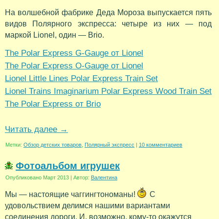
На волшебной фабрике Деда Мороза выпускается пять
видов Полярного экcпресса: четыре из них — под
маркой Lionel, один — Brio.
The Polar Express G-Gauge от Lionel
The Polar Express O-Gauge от Lionel
Lionel Little Lines Polar Express Train Set
Lionel Trains Imaginarium Polar Express Wood Train Set
The Polar Express от Brio
Читать далее
→
Метки:
Обзор детских товаров
,
Полярный экспресс
|
10 комментариев
Фотоальбом игрушек
Опубликовано
Март 2013
|
Автор:
Валентина
Мы — настоящие чаггингтономаны!
С
удовольствием делимся нашими вариантами
соединения дороги. И, возможно, кому-то окажутся