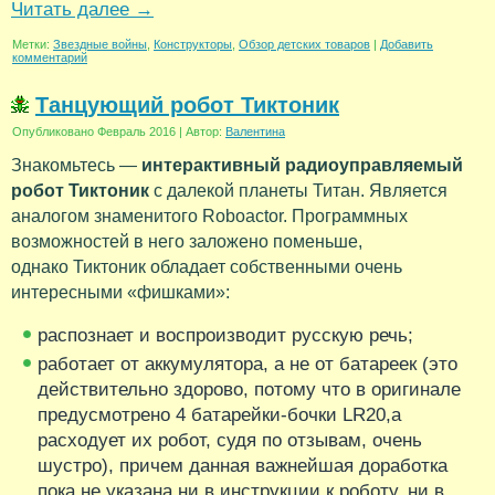
Читать далее
→
Метки:
Звездные войны
,
Конструкторы
,
Обзор детских товаров
|
Добавить
комментарий
Танцующий робот Тиктоник
Опубликовано
Февраль 2016
|
Автор:
Валентина
Знакомьтесь —
интерактивный радиоуправляемый
робот Тиктоник
с далекой планеты Титан. Является
аналогом знаменитого Roboactor. Программных
возможностей в него заложено поменьше,
однако Тиктоник обладает собственными очень
интересными «фишками»:
распознает и воспроизводит русскую речь;
работает от аккумулятора, а не от батареек (это
действительно здорово, потому что в оригинале
предусмотрено 4 батарейки-бочки LR20,а
расходует их робот, судя по отзывам, очень
шустро), причем данная важнейшая доработка
пока не указана ни в инструкции к роботу, ни в