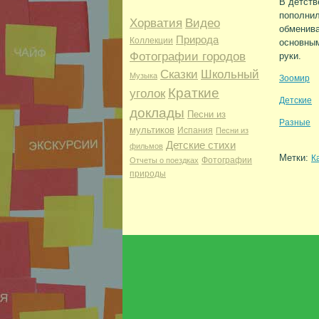
В детств
пополни
Хорватия
Видео
обменива
Природа
Коллекции
основным
Фотографии городов
руки.
Сказки
Школьный
Музыка
Зоомир
Краткие
уголок
Детские
доклады
Песни из
Разные
мультиков
Испания
Песни из
Детские стихи
фильмов
Метки:
К
Фотографии
Отчеты о поездках
природы