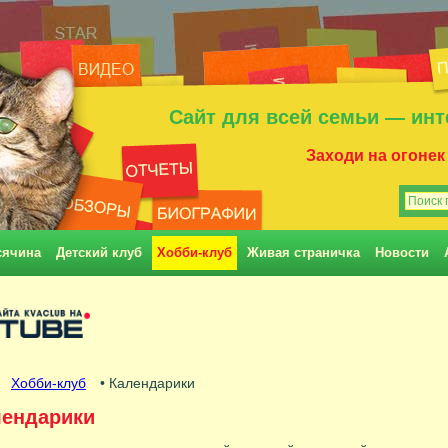
Сайт для всей семьи — инт
Заходи на огонек
сячина
Детский клуб
Хобби-клуб
Живая страничка
Новости
•
Хобби-клуб
• Календарики
лендарики