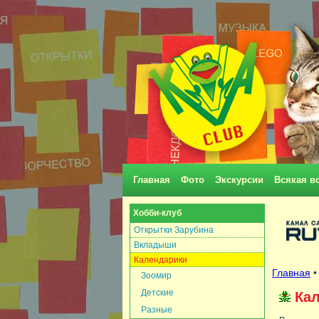
Главная
Фото
Экскурсии
Всякая в
Хобби-клуб
Открытки Зарубина
Вкладыши
Календарики
Главная
Зоомир
Детские
Ка
Разные