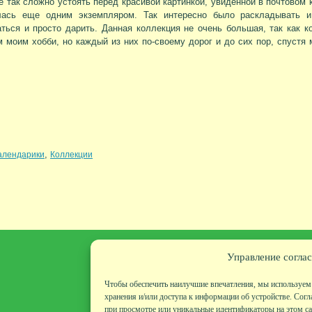
е так сложно устоять перед красивой картинкой, увиденной в почтовом 
лась еще одним экземпляром. Так интересно было раскладывать и
ться и просто дарить. Данная коллекция не очень большая, так как 
 моим хобби, но каждый из них по-своему дорог и до сих пор, спустя 
,
алендарики
Коллекции
Управление соглас
Чтобы обеспечить наилучшие впечатления, мы используем 
хранения и/или доступа к информации об устройстве. Согл
при просмотре или уникальные идентификаторы на этом сай