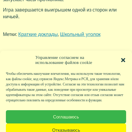
Игра завершается выигрышем одной из сторон или
ничьей.
Краткие доклады
Школьный уголок
Метки:
,
Управление согласием на
использование файлов cookie
Чтобы обеспечить наилучшие впечатления, мы используем такие технологии,
как файлы cookie, код сервисов Яндекс.Метрика и РСЯ, для хранения и/или
доступа к информации об устройстве. Согласие на эти технологии позволит нам
обрабатывать такие данные, как поведение при просмотре или уникальные
идентификаторы на этом сайте. Отсутствие согласия или отзыв согласия может
отрицательно повлиять на определенные особенности и функции.
Главная
|
Фото
|
Экскурсии
|
Всякая всячина
|
Детский клуб
|
Хобби-клуб
|
Живая
страничка
|
Новости
|
Авторы
|
Гостевая книга
|
Контакты
|
Друзья сайта
|
Карта
Соглашаюсь
сайта
© KVAclub.ru, 2008-2026. Все права защищены.
Отказываюсь