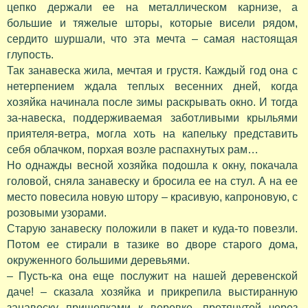
цепко держали ее на металлическом карнизе, а
большие и тяжелые шторы, которые висели рядом,
сердито шуршали, что эта мечта – самая настоящая
глупость.
Так занавеска жила, мечтая и грустя. Каждый год она с
нетерпением ждала теплых весенних дней, когда
хозяйка начинала после зимы раскрывать окно. И тогда
за-навеска, поддерживаемая заботливыми крыльями
приятеля-ветра, могла хоть на капельку представить
себя облачком, порхая возле распахнутых рам…
Но однажды весной хозяйка подошла к окну, покачала
головой, сняла занавеску и бросила ее на стул. А на ее
место повесила новую штору – красивую, капроновую, с
розовыми узорами.
Старую занавеску положили в пакет и куда-то повезли.
Потом ее стирали в тазике во дворе старого дома,
окруженного большими деревьями.
– Пусть-ка она еще послужит на нашей деревенской
даче! – сказала хозяйка и прикрепила выстиранную
занавеску прищепками к веревке, протянутой через