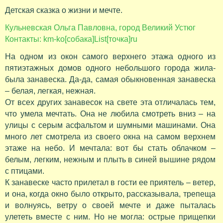
Детская сказка о жизни и мечте.
Кульневская Ольга Павловна, город Великий Устюг
Контакты: km-ko[собака]List[точка]ru
На одном из окон самого верхнего этажа одного из
пятиэтажных домов одного небольшого города жила-
была занавеска. Да-да, самая обыкновенная занавеска
– белая, легкая, нежная.
От всех других занавесок на свете эта отличалась тем,
что умела мечтать. Она не любила смотреть вниз – на
улицы с серым асфальтом и шумными машинами. Она
много лет смотрела из своего окна на самом верхнем
этаже на небо. И мечтала: вот бы стать облачком –
белым, легким, нежным и плыть в синей вышине рядом
с птицами.
К занавеске часто прилетал в гости ее приятель – ветер,
и она, когда окно было открыто, рассказывала, трепеща
и волнуясь, ветру о своей мечте и даже пыталась
улететь вместе с ним. Но не могла: острые прищепки