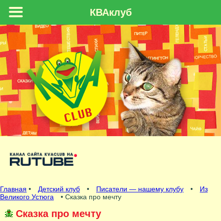
КВАклуб
Главная
•
Детский клуб
•
Писатели — нашему клубу
•
Из
Великого Устюга
• Сказка про мечту
Сказка про мечту