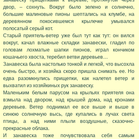
двор, – сохнуть. Вокруг было зелено и солнечно,
большие малиновые пионы шептались на клумбе, на
деревянном покосившемся крылечке умывался
полосатый серый кот.
Старый приятель-ветер уже был тут как тут: он вился
вокруг, качал влажные складки занавески, гладил по
головам лохматые шапки пионов, играл кончиком
кошачьего хвоста, теребил ветви деревьев…
Занавеска была настолько тонкой и легкой, что высохла
очень быстро, и хозяйка скоро пришла снимать ее. Но
едва разомкнулись прищепки, как налетел ветер и
выхватил из хозяйкиных рук занавеску.
Маленьким белым парусом на крыльях приятеля она
взмыла над двором, над крышей дома, над кронами
деревьев. Ветер поднимал ее все выше и выше в
синюю солнечную высь, где купались в лучах света
птицы, а над ними плыли воздушные, сказочно-
прекрасные облака.
И занавеска тоже почувствовала себя самым