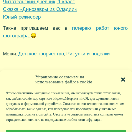
Читательский дневник, 1 класс
Сказка «Динозавры из Оладии»
Юный режиссер
галерею работ юного
Также приглашаем вас в
фотографа
.
Детское творчество
Рисунки и поделки
Метки:
,
Управление согласием на
использование файлов cookie
Чтобы обеспечить наилучшие впечатления, мы используем такие технологии,
как файлы cookie, код сервисов Яндекс.Метрика и РСЯ, для хранения и/или
доступа к информации об устройстве. Согласие на эти технологии позволит нам
обрабатывать такие данные, как поведение при просмотре или уникальные
идентификаторы на этом сайте. Отсутствие согласия или отзыв согласия может
отрицательно повлиять на определенные особенности и функции.
Главная
|
Фото
|
Экскурсии
|
Всякая всячина
|
Детский клуб
|
Хобби-клуб
|
Живая