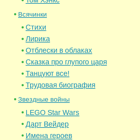
Том Хэнкс
Всячинки
Стихи
Лирика
Отблески в облаках
Сказка про глупого царя
Танцуют все!
Трудовая биография
Звездные войны
LEGO Star Wars
Дарт Вейдер
Имена героев