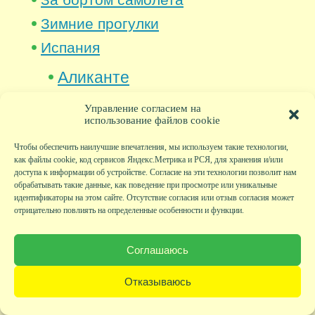
Зимние прогулки
Испания
Аликанте
Альбир
Управление согласием на
использование файлов cookie
Альтея
Чтобы обеспечить наилучшие впечатления, мы используем такие технологии,
Барселона
как файлы cookie, код сервисов Яндекс.Метрика и РСЯ, для хранения и/или
доступа к информации об устройстве. Согласие на эти технологии позволит нам
Бенидорм
обрабатывать такие данные, как поведение при просмотре или уникальные
идентификаторы на этом сайте. Отсутствие согласия или отзыв согласия может
Валенсия
отрицательно повлиять на определенные особенности и функции.
Вильяхойоса
Соглашаюсь
Кальпе
Отказываюсь
Камбрильс
Монсеррат