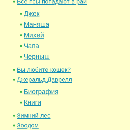
Все псы попадают в рай
Джек
Маняша
Михей
Чапа
Черныш
Вы любите кошек?
Джеральд Даррелл
Биография
Книги
Зимний лес
Зоодом