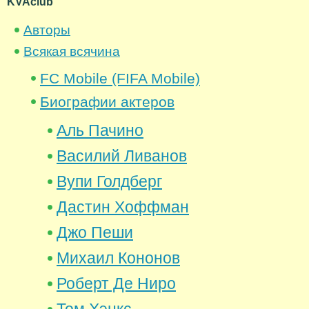
KVAclub
Авторы
Всякая всячина
FC Mobile (FIFA Mobile)
Биографии актеров
Аль Пачино
Василий Ливанов
Вупи Голдберг
Дастин Хоффман
Джо Пеши
Михаил Кононов
Роберт Де Ниро