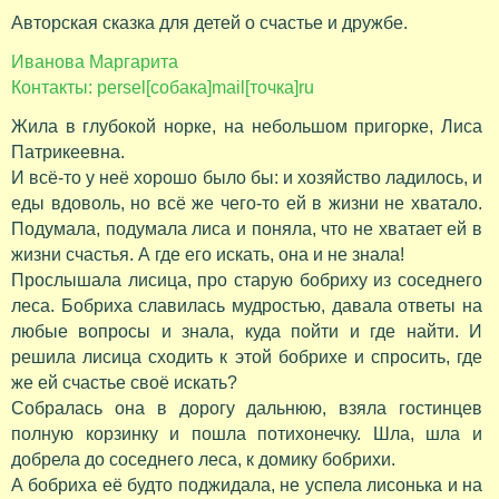
Авторская сказка для детей о счастье и дружбе.
Иванова Маргарита
Контакты: persel[собака]mail[точка]ru
Жила в глубокой норке, на небольшом пригорке, Лиса
Патрикеевна.
И всё-то у неё хорошо было бы: и хозяйство ладилось, и
еды вдоволь, но всё же чего-то ей в жизни не хватало.
Подумала, подумала лиса и поняла, что не хватает ей в
жизни счастья. А где его искать, она и не знала!
Прослышала лисица, про старую бобриху из соседнего
леса. Бобриха славилась мудростью, давала ответы на
любые вопросы и знала, куда пойти и где найти. И
решила лисица сходить к этой бобрихе и спросить, где
же ей счастье своё искать?
Собралась она в дорогу дальнюю, взяла гостинцев
полную корзинку и пошла потихонечку. Шла, шла и
добрела до соседнего леса, к домику бобрихи.
А бобриха её будто поджидала, не успела лисонька и на