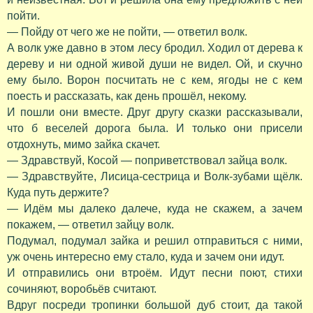
пойти.
— Пойду от чего же не пойти, — ответил волк.
А волк уже давно в этом лесу бродил. Ходил от дерева к
дереву и ни одной живой души не видел. Ой, и скучно
ему было. Ворон посчитать не с кем, ягоды не с кем
поесть и рассказать, как день прошёл, некому.
И пошли они вместе. Друг другу сказки рассказывали,
что б веселей дорога была. И только они присели
отдохнуть, мимо зайка скачет.
— Здравствуй, Косой — поприветствовал зайца волк.
— Здравствуйте, Лисица-сестрица и Волк-зубами щёлк.
Куда путь держите?
— Идём мы далеко далече, куда не скажем, а зачем
покажем, — ответил зайцу волк.
Подумал, подумал зайка и решил отправиться с ними,
уж очень интересно ему стало, куда и зачем они идут.
И отправились они втроём. Идут песни поют, стихи
сочиняют, воробьёв считают.
Вдруг посреди тропинки большой дуб стоит, да такой