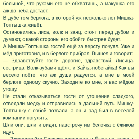
большой, что руками его не обхватишь, а макушка его
аж до неба достаёт.
В дубе том берлога, в которой уж несколько лет Мишка-
Топтышка живёт.
Остановились лиса, волк и заяц, стоят перед дубом и
думают, с какой стороны его обойти быстрее будет.
А Мишка-Топтышка гостей ещё за версту почуял. Уже и
мёд приготовил, и в берлоге прибрал. Вышел и говорит:
— Здравствуйте гости дорогие, здравствуй, Лисица-
сестрица, Волк-зубами щёлк, и Зайка-побегайка! Как вы
весело поёте, что аж душа радуется, а мне в моей
берлоге одному скучно. Заходите ко мне, я вас мёдом
угощу.
Не стали отказываться гости от угощения сладкого,
отведали медку и отправились в дальний путь. Мишку-
Топтышку с собой позвали, а он и рад был в весёлой
компании погулять.
Шли они, шли и видят, навстречу им белочка с ёжиком
идут.