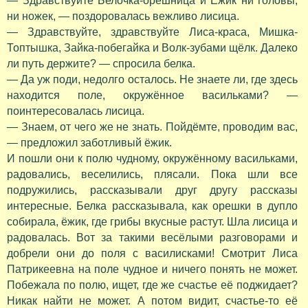
— Здравствуйте Белочка-орешница и Ёжик ни головы,
ни ножек, — поздоровалась вежливо лисица.
— Здравствуйте, здравствуйте Лиса-краса, Мишка-
Топтышка, Зайка-побегайка и Волк-зубами щёлк. Далеко
ли путь держите? — спросила белка.
— Да уж поди, недолго осталось. Не знаете ли, где здесь
находится поле, окружённое васильками? —
поинтересовалась лисица.
— Знаем, от чего же не знать. Пойдёмте, проводим вас,
— предложил заботливый ёжик.
И пошли они к полю чудному, окружённому васильками,
радовались, веселились, плясали. Пока шли все
подружились, рассказывали друг другу рассказы
интересные. Белка рассказывала, как орешки в дупло
собирала, ёжик, где грибы вкусные растут. Шла лисица и
радовалась. Вот за такими весёлыми разговорами и
добрели они до поля с василисками! Смотрит Лиса
Патрикеевна на поле чудное и ничего понять не может.
Побежала по полю, ищет, где же счастье её поджидает?
Никак найти не может. А потом видит, счастье-то её