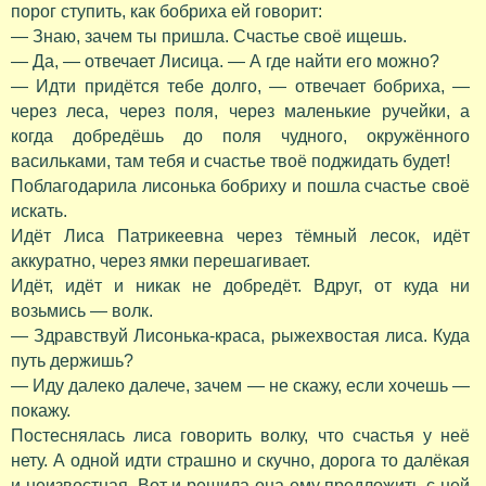
порог ступить, как бобриха ей говорит:
— Знаю, зачем ты пришла. Счастье своё ищешь.
— Да, — отвечает Лисица. — А где найти его можно?
— Идти придётся тебе долго, — отвечает бобриха, —
через леса, через поля, через маленькие ручейки, а
когда добредёшь до поля чудного, окружённого
васильками, там тебя и счастье твоё поджидать будет!
Поблагодарила лисонька бобриху и пошла счастье своё
искать.
Идёт Лиса Патрикеевна через тёмный лесок, идёт
аккуратно, через ямки перешагивает.
Идёт, идёт и никак не добредёт. Вдруг, от куда ни
возьмись — волк.
— Здравствуй Лисонька-краса, рыжехвостая лиса. Куда
путь держишь?
— Иду далеко далече, зачем — не скажу, если хочешь —
покажу.
Постеснялась лиса говорить волку, что счастья у неё
нету. А одной идти страшно и скучно, дорога то далёкая
и неизвестная. Вот и решила она ему предложить с ней