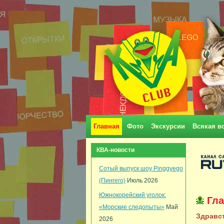
Главная
Фото
Экскурсии
Всякая в
КВА-новости
Сотый выпуск шоу Pinggyego
(Пингего)
Июль 2026
Южнокорейский уголок:
Гл
«Морские следопыты»
Май
Здравст
2026