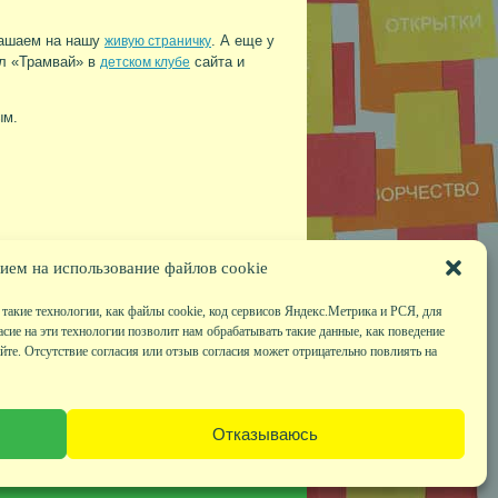
лашаем на нашу
. А еще у
живую страничку
ал «Трамвай» в
сайта и
детском клубе
ым.
ием на использование файлов cookie
такие технологии, как файлы cookie, код сервисов Яндекс.Метрика и РСЯ, для
асие на эти технологии позволит нам обрабатывать такие данные, как поведение
те. Отсутствие согласия или отзыв согласия может отрицательно повлиять на
|
Друзья сайта
|
Карта сайта
Отказываюсь