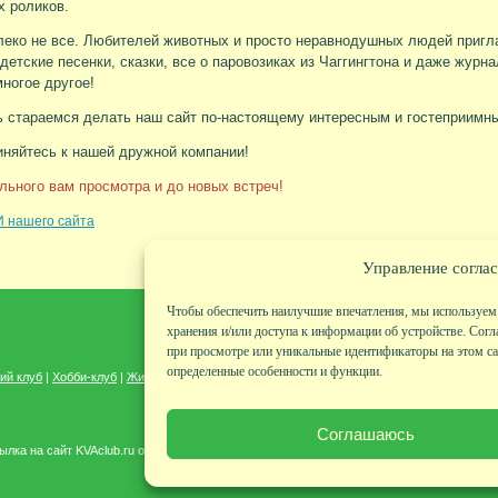
х роликов.
леко не все. Любителей животных и просто неравнодушных людей приг
 детские песенки, сказки, все о паровозиках из Чаггингтона и даже журн
многое другое!
 стараемся делать наш сайт по-настоящему интересным и гостеприимн
няйтесь к нашей дружной компании!
льного вам просмотра и до новых встреч!
 нашего сайта
Управление соглас
Чтобы обеспечить наилучшие впечатления, мы используем 
хранения и/или доступа к информации об устройстве. Согл
при просмотре или уникальные идентификаторы на этом сай
определенные особенности и функции.
ий клуб
|
Хобби-клуб
|
Живая страничка
|
Новости
|
Авторы
|
Гостевая книга
|
Контакты
Соглашаюсь
лка на сайт KVAclub.ru обязательна!