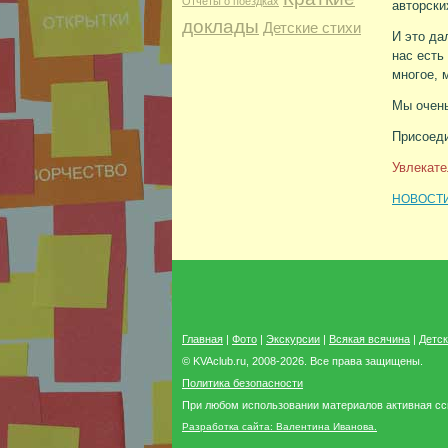
Отчеты о поездках
авторски
доклады
Детские стихи
И это да
нас есть
многое, 
Мы очень
Присоеди
Увлекате
НОВОСТИ
Главная
|
Фото
|
Экскурсии
|
Всякая всячина
|
Детск
© KVAclub.ru, 2008-2026. Все права защищены.
Политика безопасности
При любом использовании материалов активная ссы
Разработка сайта: Валентина Иванова.