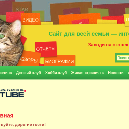
Сайт для всей семьи — инт
Заходи на огонек
сячина
Детский клуб
Хобби-клуб
Живая страничка
Новости
авная
вуйте, дорогие гости!