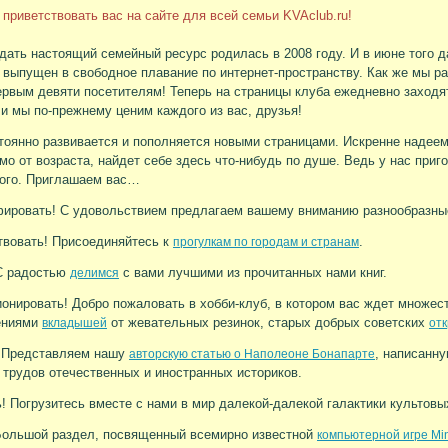
приветствовать вас на сайте для всей семьи KVAclub.ru!
дать настоящий семейный ресурс родилась в 2008 году. И в июне того д
 выпущен в свободное плавание по интернет-пространству. Как же мы р
рвым девяти посетителям! Теперь на страницы клуба ежедневно заходя
 и мы по-прежнему ценим каждого из вас, друзья!
тоянно развивается и пополняется новыми страницами. Искренне надеем
мо от возраста, найдет себе здесь что-нибудь по душе. Ведь у нас приг
ого. Приглашаем вас…
фировать! С удовольствием предлагаем вашему вниманию разнообразн
вовать! Присоединяйтесь к
.
прогулкам по городам и странам
С радостью
с вами лучшими из прочитанных нами книг.
делимся
онировать! Добро пожаловать в хобби-клуб, в котором вас ждет множест
ениями
от жевательных резинок, старых добрых советских
вкладышей
от
! Представляем нашу
, написанну
авторскую статью о Наполеоне Бонапарте
 трудов отечественных и иностранных историков.
! Погрузитесь вместе с нами в мир далекой-далекой галактики культов
Большой раздел, посвященный всемирно известной
компьютерной игре Min