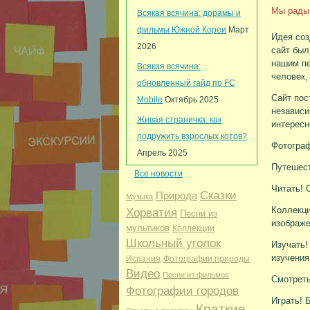
Мы рады 
Всякая всячина: дорамы и
фильмы Южной Кореи
Март
Идея соз
2026
сайт был
нашим пе
Всякая всячина:
человек,
обновленный гайд по FC
Сайт пос
Mobile
Октябрь 2025
независи
Живая страничка: как
интересн
подружить взрослых котов?
Фотогра
Апрель 2025
Путешест
Все новости
Читать! 
Сказки
Природа
Музыка
Коллекци
Хорватия
Песни из
изображ
мультиков
Коллекции
Школьный уголок
Изучать
изучения
Испания
Фотографии природы
Видео
Песни из фильмов
Смотреть
Фотографии городов
Играть! 
Краткие