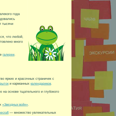
алекого года
адовались
т тысячи
ся, что любой,
отовлено много
ые
.
галереи
во ярких и красочных страничек с
и карманных
.
крыток
календариков
ю на основе тщательного и глубокого
ых
.
«Звездных войн»
— множество увлекательных
ecraft