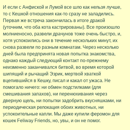
И если с Анфиской и Лумой все шло как нельзя лучше,
то с Кешкой отношения как-то сразу не заладились.
Первая же встреча закончилась в итоге дракой
(уточним, что оба кота кастрированы). Все произошло
молниеносно, развели драчунов тоже очень быстро, и,
хотя успокоились они в течение нескольких минут, их
снова развели по разным комнатам. Через несколько
дней была предпринята новая попытка знакомства,
однако каждый следующий контакт по-прежнему
неизменно заканчивался битвой, во время которой
шипящий и рычащий Эзрик, мертвой хваткой
вцепившийся в Кешку, писал и какал от ужаса. Не
помогало ничего: ни обмен подстилками (для
смешивания запахов), ни перенюхивания через
дверную щель, ни попытки задобрить вкусняшками, ни
периодическая релокация обоих животных, ни
успокоительные капли. Мы даже купили феромон для
кошек Feliway Friends, но, увы, и он не помог.