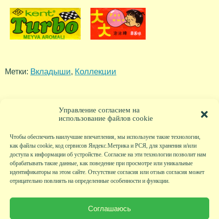
Вкладыши
Коллекции
Метки:
,
Управление согласием на
использование файлов cookie
Чтобы обеспечить наилучшие впечатления, мы используем такие технологии,
как файлы cookie, код сервисов Яндекс.Метрика и РСЯ, для хранения и/или
доступа к информации об устройстве. Согласие на эти технологии позволит нам
обрабатывать такие данные, как поведение при просмотре или уникальные
идентификаторы на этом сайте. Отсутствие согласия или отзыв согласия может
отрицательно повлиять на определенные особенности и функции.
Главная
|
Фото
|
Экскурсии
|
Всякая всячина
|
Детский клуб
|
Хобби-клуб
|
Живая
страничка
|
Новости
|
Авторы
|
Гостевая книга
|
Контакты
|
Друзья сайта
|
Карта
Соглашаюсь
сайта