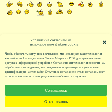
Управление согласием на
использование файлов cookie
Чтобы обеспечить наилучшие впечатления, мы используем такие технологии,
как файлы cookie, код сервисов Яндекс.Метрика и РСЯ, для хранения и/или
доступа к информации об устройстве. Согласие на эти технологии позволит нам
обрабатывать такие данные, как поведение при просмотре или уникальные
идентификаторы на этом сайте. Отсутствие согласия или отзыв согласия может
отрицательно повлиять на определенные особенности и функции.
Главная
|
Фото
|
Экскурсии
|
Всякая всячина
|
Детский клуб
|
Хобби-клуб
|
Живая
страничка
|
Новости
|
Авторы
|
Гостевая книга
|
Контакты
|
Друзья сайта
|
Карта
Соглашаюсь
сайта
© KVAclub.ru, 2008-2026. Все права защищены.
Отказываюсь
Политика безопасности
При любом использовании материалов активная ссылка на сайт KVAclub.ru