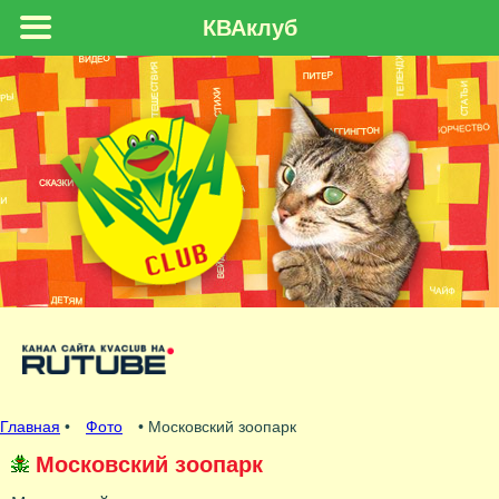
КВАклуб
Главная
•
Фото
• Московский зоопарк
Московский зоопарк