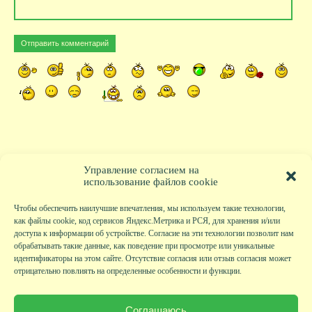
Управление согласием на
использование файлов cookie
Чтобы обеспечить наилучшие впечатления, мы используем такие технологии,
как файлы cookie, код сервисов Яндекс.Метрика и РСЯ, для хранения и/или
доступа к информации об устройстве. Согласие на эти технологии позволит нам
обрабатывать такие данные, как поведение при просмотре или уникальные
идентификаторы на этом сайте. Отсутствие согласия или отзыв согласия может
отрицательно повлиять на определенные особенности и функции.
Главная
|
Фото
|
Экскурсии
|
Всякая всячина
|
Детский клуб
|
Хобби-клуб
|
Живая
страничка
|
Новости
|
Авторы
|
Гостевая книга
|
Контакты
|
Друзья сайта
|
Карта
Соглашаюсь