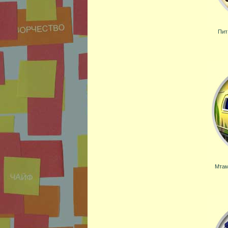
Пит
Мтам