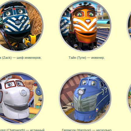
к (Zack) — шеф инженеров.
Тайн (Tyne) — инженер.
орд (Chatsworth) — истинный
Гаррисон (Harrison) — несколько