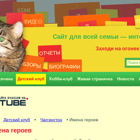
Сайт для всей семьи — инт
Заходи на огонек
сячина
Детский клуб
Хобби-клуб
Живая страничка
Новости
•
Детский клуб
•
Чаггингтон
• Имена героев
на героев