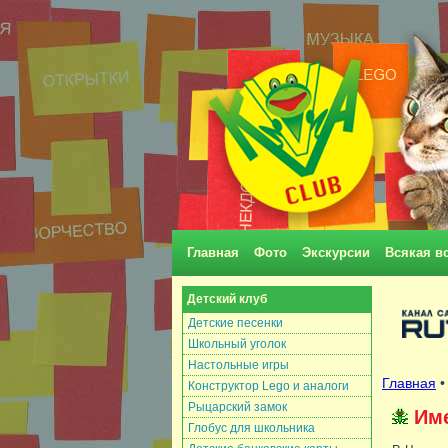
Главная
Фото
Экскурсии
Всякая в
Детский клуб
Детские песенки
Школьный уголок
Настольные игры
Главная
Конструктор Lego и аналоги
Рыцарский замок
Име
Глобус для школьника