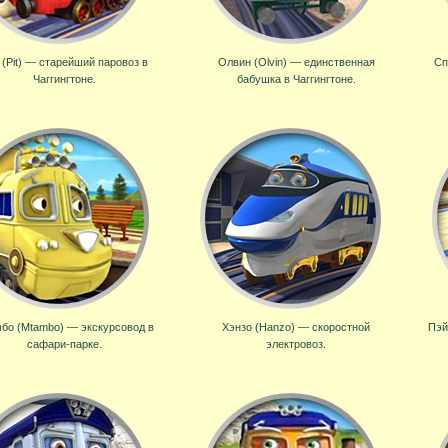
 (Pit) — старейший паровоз в
Олвин (Olvin) — единственная
Сп
Чаггингтоне.
бабушка в Чаггингтоне.
бо (Mtambo) — экскурсовод в
Хэнзо (Hanzo) — скоростной
Пэй
сафари-парке.
электровоз.