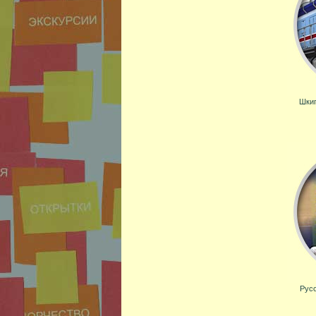
Шкип
Русс