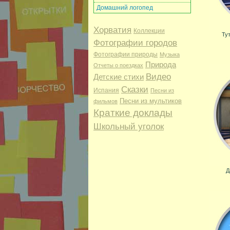
Домашний логопед
Хорватия
Коллекции
Тут
Фотографии городов
Фотографии природы
Музыка
Природа
Отчеты о поездках
Видео
Детские стихи
Сказки
Испания
Песни из
Песни из мультиков
фильмов
Краткие доклады
Школьный уголок
Д