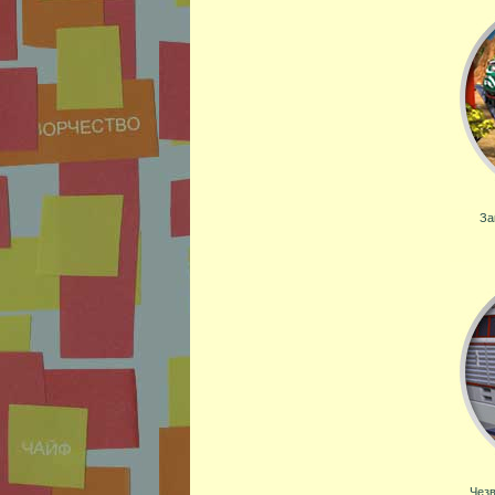
За
Чезв