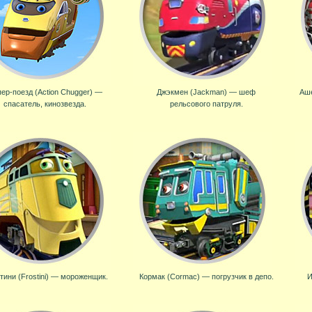
ер-поезд (Action Chugger) —
Джэкмен (Jackman) — шеф
Аше
спасатель, кинозвезда.
рельсового патруля.
тини (Frostini) — мороженщик.
Кормак (Cormac) — погрузчик в депо.
И