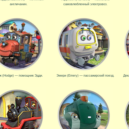
англичанин.
самовлюбленный электровоз.
ж (Hodge) — помощник Эдди.
Эмери (Emery) — пассажирский поезд.
Дек