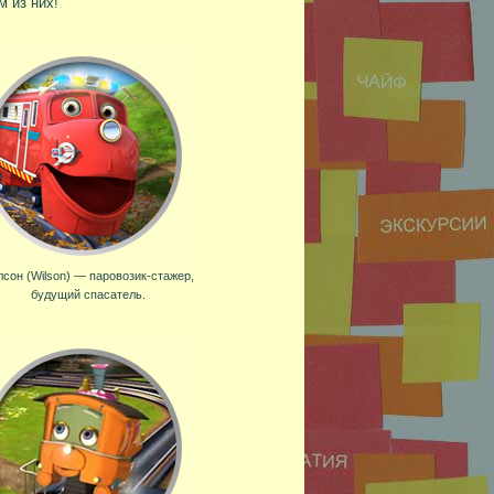
м из них!
лсон (Wilson) — паровозик-стажер,
будущий спасатель.