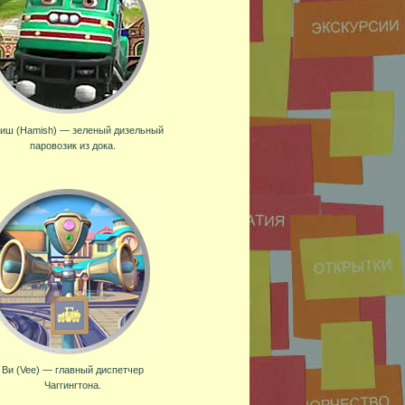
иш (Hamish) — зеленый дизельный
паровозик из дока.
Ви (Vee) — главный диспетчер
Чаггингтона.