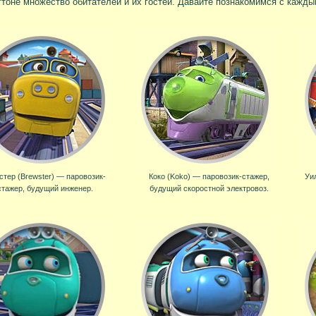
гтоне множество обитателей и их гостей. Давайте познакомимся с кажды
стер (Brewster) — паровозик-
Коко (Koko) — паровозик-стажер,
Уи
стажер, будущий инженер.
будущий скоростной электровоз.