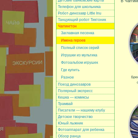
Детские банковские карты
В Чаггин
Телефон для школьника
Робот-динозавр Little Inu
Танцующий робот Тиктоник
Чаггингтон
Заглавная песенка
Имена героев
Полный список серий
Игрушки из мультика
Фотоальбом игрушек
Где купить
Разное
Брю
Поезд динозавров
Полярный экспресс
Кешка — комиксы
Трамвай
Писатели — нашему клубу
Детское творчество
Юный лыжник
Фотоаппарат для ребенка
Обзор ранца