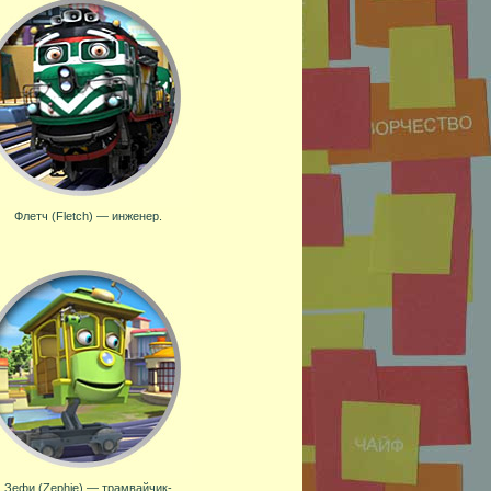
Флетч (Fletch) — инженер.
Зефи (Zephie) — трамвайчик-