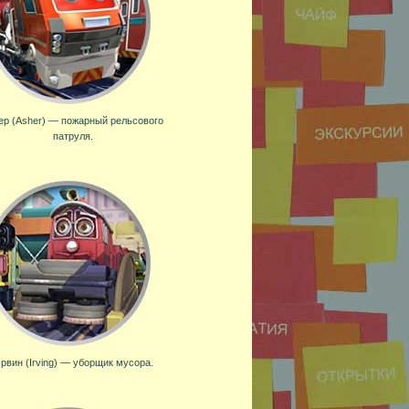
р (Asher) — пожарный рельсового
патруля.
рвин (Irving) — уборщик мусора.