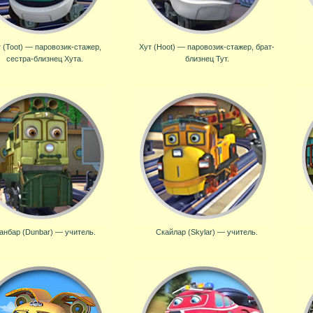
 (Toot) — паровозик-стажер,
Хут (Hoot) — паровозик-стажер, брат-
сестра-близнец Хута.
близнец Тут.
анбар (Dunbar) — учитель.
Скайлар (Skylar) — учитель.