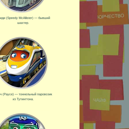
иди (Speedy McAllister) — бывший
шахтер.
ч (Payce) — тоннельный паровозик
из Тутингтона.