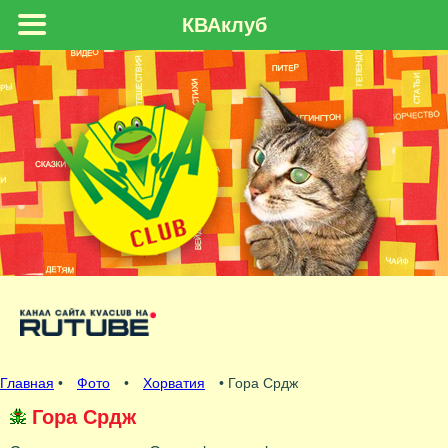
КВАклуб
Главная
•
Фото
•
Хорватия
• Гора Срдж
Гора Срдж