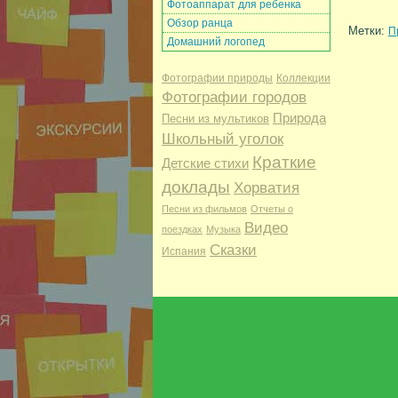
Фотоаппарат для ребенка
Обзор ранца
Метки:
П
Домашний логопед
Фотографии природы
Коллекции
Фотографии городов
Природа
Песни из мультиков
Школьный уголок
Краткие
Детские стихи
доклады
Хорватия
Песни из фильмов
Отчеты о
Видео
поездках
Музыка
Сказки
Испания