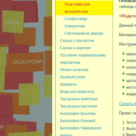
Готовый
Подставка для
таблица 
калькулятора
«Подста
Салфетница
Данный п
Скворечник
Светильник из дерева
Материал
Сказка о причастии
Инструм
Сказка о наречии
кара
Послание первокласснику
лобз
Акробатика
напил
Легкая атлетика
нажд
Лыжный спорт
щетк
Шахматы
кисто
Вода-растворитель
жидки
Три разных животных
Скачать п
Три разных растения
Проект о
Биография Крылова
Биография Осеевой
Титул
Биография Чайковского
Выбор
Выбо
Афина