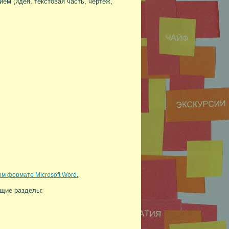
м (идея, текстовая часть, чертеж,
м формате Microsoft Word.
ющие разделы: