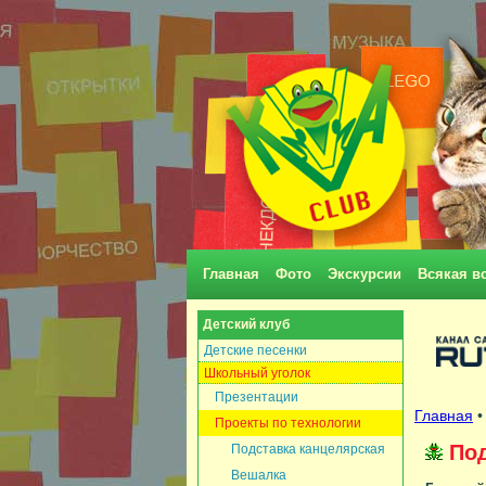
Главная
Фото
Экскурсии
Всякая в
Детский клуб
Детские песенки
Школьный уголок
Презентации
Главная
Проекты по технологии
Под
Подставка канцелярская
Вешалка