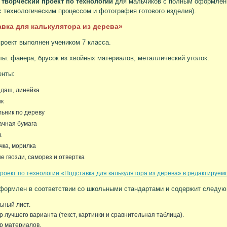
 творческий проект по технологии
для мальчиков с полным оформление
с технологическим процессом и фотография готового изделия).
вка для калькулятора из дерева»
роект выполнен учеником 7 класса.
ы: фанера, брусок из хвойных материалов, металлический уголок.
енты:
ндаш, линейка
ик
ьник по дереву
ачная бумага
а
чка, морилка
е гвозди, саморез и отвертка
роект по технологии «Подставка для калькулятора из дерева» в редактируемо
формлен в соответствии со школьными стандартами и содержит следу
ьный лист.
 лучшего варианта (текст, картинки и сравнительная таблица).
р материалов.