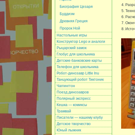
Разра
Биография Цезаря
Техно
Буддизм
Расче
Древняя Греция
Оконч
Пророк Ной
Исто
Настольные игры
Конструктор Lego и аналоги
Рыцарский замок
Глобус для школьника
Детские банковские карты
Телефон для школьника
Робот-динозавр Little Inu
Танцующий робот Тиктоник
Чаггингтон
Поезд динозавров
Полярный экспресс
Кешка — комиксы
Трамвай
Писатели — нашему клубу
Детское творчество
Юный лыжник