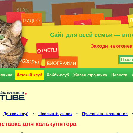
Сайт для всей семьи — инт
Заходи на огонек
сячина
Детский клуб
Хобби-клуб
Живая страничка
Новости
•
Детский клуб
•
Школьный уголок
•
Проекты по технологии
•
ставка для калькулятора