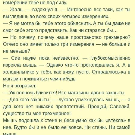
измерении тебе не под силу.
— Жаль, — вздохнул я. — Интересно все-таки, как ты
выглядишь во всех своих четырех измерениях.
— Я не могла бы тебе этого объяснить. А ты бы даже не
смог себе этого представить. Как ни старался бы…
— Но почему, почему наше пространство трехмерно?
Отчего оно имеет только три измерения — не больше и
не меньше?
— Сие науке пока неизвестно, — глубокомысленно
изрекла мышь. — Однако что-то проголодалась я. А в
холодильнике у тебя, как вижу, пусто. Отправлюсь-ка в
магазин поживиться чем-нибудь.
Но я возразил:
— Уж полночь близится! Все магазины давно закрыты.
— Для кого закрыты, — лукаво усмехнулась мышь, — а
для кого нет никаких препятствий. Прощай, Савелий,
существо ты мое трехмерное!
Мышь подошла к стене и бесшумно как бы «втекла» в
нее. Будто бы и не было ее вовсе. Ни стены. Ни самой
мыши.