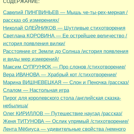
СОДЕРЖАНИЕ:
Савелий ПИНГВИНЬЕВ — Мышь че-ты-рех-мерная /
рассказ об измерениях/
Николай ОЛЕЙНИКОВ — Шутливые стихотворения
Светлана КОРОВИНА — Ее острейшее величество /
история появления вилки/
Расстояние от Земли до Солнца /история появления
и виды мер измерений/
Максим СУПРУНЮК — Про слонов /стихотворение/
Вера ИВАНОВА — Храбрый кот /стихотворение/
Марина ВИШНЕВЕЦКАЯ — Слон и Пеночка /рассказ/
Слалом — Настольная игра
Пирог для королевского стола /английская сказка-
небылица/
Олег КИРИЛЛОВ — Путешествие наугад /рассказ/
Женя ТИТУНОВА — Ослик упрямый /стихотворение/
Лента Мёбиуса — удивительные свойства /немного