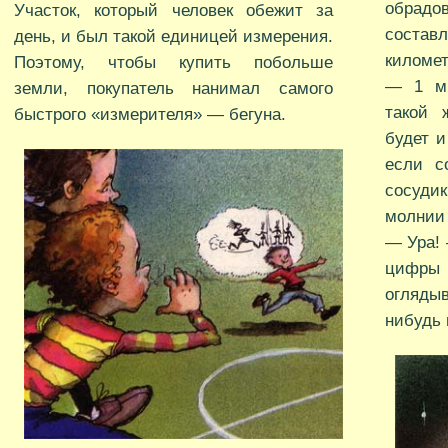
обрадо
Участок, который человек обежит за
соста
день, и был такой единицей измерения.
километ
Поэтому, чтобы купить побольше
— 1 ми
земли, покупатель нанимал самого
такой 
быстрого «измерителя» — бегуна.
будет и
если с
сосуд
молнии 
— Ура!
цифр
оглядыв
нибудь 