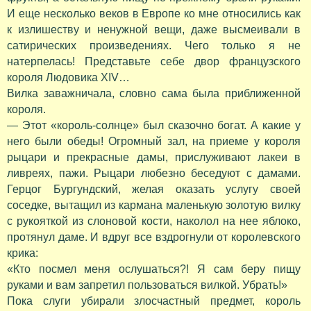
И еще несколько веков в Европе ко мне относились как
к излишеству и ненужной вещи, даже высмеивали в
сатирических произведениях. Чего только я не
натерпелась! Представьте себе двор французского
короля Людовика XIV…
Вилка заважничала, словно сама была приближенной
короля.
— Этот «король-солнце» был сказочно богат. А какие у
него были обеды! Огромный зал, на приеме у короля
рыцари и прекрасные дамы, прислуживают лакеи в
ливреях, пажи. Рыцари любезно беседуют с дамами.
Герцог Бургундский, желая оказать услугу своей
соседке, вытащил из кармана маленькую золотую вилку
с рукояткой из слоновой кости, наколол на нее яблоко,
протянул даме. И вдруг все вздрогнули от королевского
крика:
«Кто посмел меня ослушаться?! Я сам беру пищу
руками и вам запретил пользоваться вилкой. Убрать!»
Пока слуги убирали злосчастный предмет, король