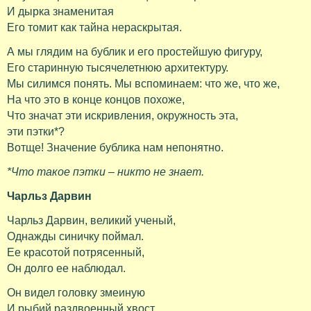
И дырка знаменитая
Его томит как тайна нераскрытая.
А мы глядим на бублик и его простейшую фигуру,
Его старинную тысячелетнюю архитектуру.
Мы силимся понять. Мы вспоминаем: что же, что же,
На что это в конце концов похоже,
Что значат эти искривления, окружность эта,
эти пэтки*?
Вотще! Значение бублика нам непонятно.
*Что такое пэтки – никто не знает.
Чарльз Дарвин
Чарльз Дарвин, великий ученый,
Однажды синичку поймал.
Ее красотой потрясенный,
Он долго ее наблюдал.
Он видел головку змеиную
И рыбий раздвоенный хвост,