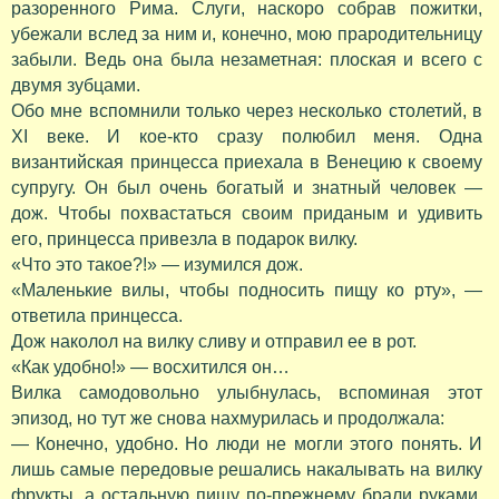
разоренного Рима. Слуги, наскоро собрав пожитки,
убежали вслед за ним и, конечно, мою прародительницу
забыли. Ведь она была незаметная: плоская и всего с
двумя зубцами.
Обо мне вспомнили только через несколько столетий, в
XI веке. И кое-кто сразу полюбил меня. Одна
византийская принцесса приехала в Венецию к своему
супругу. Он был очень богатый и знатный человек —
дож. Чтобы похвастаться своим приданым и удивить
его, принцесса привезла в подарок вилку.
«Что это такое?!» — изумился дож.
«Маленькие вилы, чтобы подносить пищу ко рту», —
ответила принцесса.
Дож наколол на вилку сливу и отправил ее в рот.
«Как удобно!» — восхитился он…
Вилка самодовольно улыбнулась, вспоминая этот
эпизод, но тут же снова нахмурилась и продолжала:
— Конечно, удобно. Но люди не могли этого понять. И
лишь самые передовые решались накалывать на вилку
фрукты, а остальную пищу по-прежнему брали руками.