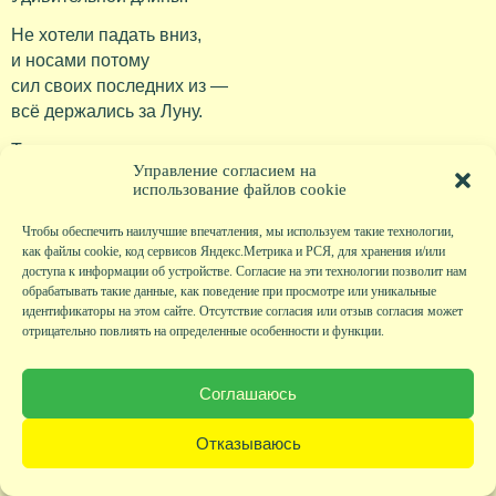
Не хотели падать вниз,
и носами потому
сил своих последних из —
всё держались за Луну.
Так висели в тишине.
Управление согласием на
Все равно не помогло,
использование файлов cookie
потому что на Луне
притяжение мало.
Чтобы обеспечить наилучшие впечатления, мы используем такие технологии,
как файлы cookie, код сервисов Яндекс.Метрика и РСЯ, для хранения и/или
И теперь они грустны.
доступа к информации об устройстве. Согласие на эти технологии позволит нам
Но при этом и горды —
обрабатывать такие данные, как поведение при просмотре или уникальные
идентификаторы на этом сайте. Отсутствие согласия или отзыв согласия может
На Луне теперь видны
отрицательно повлиять на определенные особенности и функции.
Их слоновые следы!
А если не веришь — возьми у папы бинокль и посмотри
Соглашаюсь
сам. Видишь?
Отказываюсь
Вера ИВАНОВА
Храбрый кот