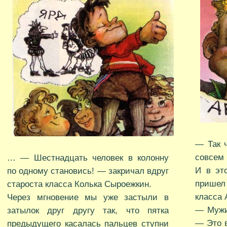
— Так 
совсем 
… — Шестнадцать человек в колонну
И в эт
по одному становись! — закричал вдруг
пришел
староста класса Колька Сыроежкин.
класса 
Через мгновение мы уже застыли в
— Мужи
затылок друг другу так, что пятка
— Это 
предыдущего касалась пальцев ступни