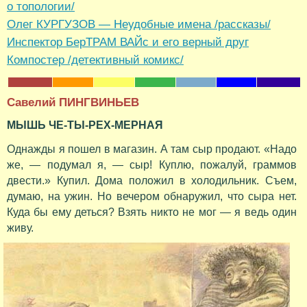
о топологии/
Олег КУРГУЗОВ — Неудобные имена /рассказы/
Инспектор БерТРАМ ВАЙс и его верный друг
Компостер /детективный комикс/
Савелий ПИНГВИНЬЕВ
МЫШЬ ЧЕ-ТЫ-РЕХ-МЕРНАЯ
Однажды я пошел в магазин. А там сыр продают. «Надо
же, — подумал я, — сыр! Куплю, пожалуй, граммов
двести.» Купил. Дома положил в холодильник. Съем,
думаю, на ужин. Но вечером обнаружил, что сыра нет.
Куда бы ему деться? Взять никто не мог — я ведь один
живу.