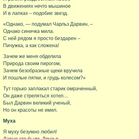
В движениях нечто мышиное
И в лапках – подобие звезд.
«Однако, — подумал Чарльз Дарвин, –
Однако синичка мила.
С ней рядом я просто бездарен –
Пичужка, а как сложена!
Зачем же меня обделила
Природа своим пирогом,
Зачем безобразные щеки вручила
И пошлые пятки, и грудь колесом?»
Тут горько заплакал старик омраченный,
Он даже стреляться хотел…
Был Дарвин великий ученый,
Но он красоты не имел.
Муха
Я муху безумно любил!
Давно это было. Друзья,