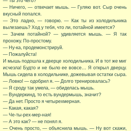
— Ты это чего?
— Ничего, — отвечает мышь. — Гуляю вот. Сыр очень
вкусный попался.
— Это ладно, — говорю. — Как ты из холодильника
вылезаешь? Ход у тебя, что ли, потайной имеется?
— Зачем потайной? — удивляется мышь. — Я так
прохожу. По-простому.
— Ну-ка, продемонстрируй.
— Пожалуйста!
И мышь подошла к дверце холодильника. И в тот же миг
исчезла! Будто и не было ее вовсе… Я открыл дверцу.
Мышь сидела в холодильнике, дожевывая остатки сыра.
— Ловко! — одобрил я. — Долго тренировалась?
— Я сроду так умела, — обиделась мышь.
— Вундеркинд, то есть вундермышь, значит?
— Да нет. Просто я четырехмерная.
— Какая, какая?
— Че-ты-рех-мер-ная!
— А это как? — не понял я.
— Очень просто, — объяснила мышь. — Ну вот скажи,