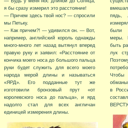
— Будь у меня нос длиной до Солнца,
сущест
я бы сразу измерил это расстояние!
вмешал
— Причем здесь твой нос? — спросили
пядь, 
мы Петьку.
измеря
— Как причем?! — удивился он. — Вот,
были 
например, английский король однажды
меры. 
много-много лет назад вытянул вперед
быть ра
правую руку и заявил: «Расстояние от
лук ст
кончика моего носа до большого пальца
Поэто
руки будет служить для всего моего
потреб
народа мерой длины и называться
Чтобы
«ЯРД». Его подданные тут же
обманы
изготовили бронзовый прут «от
в Росс
королевского носа до пальца», и ярд
состав
надолго стал для всех англичан
ВЕРСТУ
единицей измерения длины.