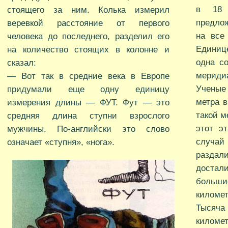
в 18 
стоящего за ним. Колька измерил
предло
веревкой расстояние от первого
на все
человека до последнего, разделил его
Единиц
на количество стоящих в колонне и
одна с
сказал:
мериди
— Вот так в средние века в Европе
Ученые
придумали еще одну единицу
метра в
измерения длины — ФУТ. Фут — это
такой м
средняя длина ступни взрослого
этот э
мужчины. По-английски это слово
случай
означает «ступня», «нога».
раздал
достал
больш
киломе
Тысяч
километ