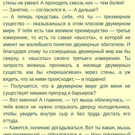
стены не умеют. А проходить сквозь них — тем более!
— Занятно, — согласился я. — А дальше?
— А теперь представь себе, что ты — трехмерное
существо — оказываешься в этом плоском двумерном
мире. У тебя есть там великое преимущество — третье
измерение, то есть та самая «высота», о которой не
имеют ни малейшего понятия двумерные обитатели. И
благодаря этому ты созерцаешь двумерный мир как бы
сверху, с «высоты» своего третьего измерения. Ты
запросто можешь проникать в жилище двумерных
существ, как бы «перешагивая» через стены, а уж
видеть, что за ними происходит, — и подавно!
— Получается, что в двумерном мире для меня не
существует никаких преград и барьеров?
— Вот именно! А главное, — тут мышь облизнулась, —
тебе вовсе не нужно открывать дверцу холодильника,
чтобы увидеть внутри сыр и без труда достать его
оттуда.
— Кажется, начинаю догадываться. Вот ты какая, мышь
четырехмерная! — обрадовался я. — Наш трехмерный