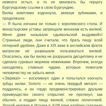
немного остыл, а то не миновать бы герцогу
Бургундскому ссылки в свою Бургундию.
Вилка кокетливо вздохнула, звякнув зубчиками, и
продолжала:
— Я была изгнана не только с королевского стола. И
монастырские уставы запрещали монахам есть вилкой.
Меня даже называли «дьявольской выдумкой»!
Странные люди, они считали, что брать пищу всей
пятерней удобнее. Даже в XIX веке в английском флоте
матросам не разрешали пользоваться вилкой.
Опасались, как бы вилка не разрушила дисциплину и не
сделала суровых моряков неженками. Впрочем, всегда
находились славные чудаки, которые помогали
человечеству не забыть меня.
«Эврика!» — воскликнул один и попытался изогнуть
зубцы вилки. Золото — не очень твердый металл —
поддалось, и он гордо продемонстрировал друзьям
преимущество своего открытия: не проткнул, как
обычно, а поддел пищу вилкой, словно лопаточкой.
Другой человек в Италии в XVIII веке изобрел складную