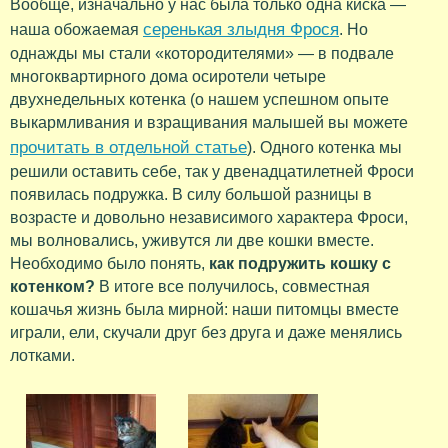
Вообще, изначально у нас была только одна киска —
серенькая злыдня Фрося
наша обожаемая
. Но
однажды мы стали «котородителями» — в подвале
многоквартирного дома осиротели четыре
двухнедельных котенка (о нашем успешном опыте
выкармливания и взращивания малышей вы можете
прочитать в отдельной статье
). Одного котенка мы
решили оставить себе, так у двенадцатилетней Фроси
появилась подружка. В силу большой разницы в
возрасте и довольно независимого характера Фроси,
мы волновались, уживутся ли две кошки вместе.
Необходимо было понять,
как подружить кошку с
котенком?
В итоге все получилось, совместная
кошачья жизнь была мирной: наши питомцы вместе
играли, ели, скучали друг без друга и даже менялись
лотками.