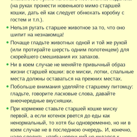
(на руках пронести новенького мимо старшей
кошки, дать ей как следует обнюхать коробку с
гостем и т.п.).
Нельзя ругать старшее животное за то, что оно
шипит на незнакомца!
Почаще гладьте животных одной и той же рукой
(или протирайте шерсть одним полотенцем) для
скорейшего смешивания их запахов.
Ни в коем случае не меняйте привычный образ
жизни старшей кошки: все миски, лотки, спальные
места должны оставаться на прежних местах.
Побольше внимания уделяйте старшему питомцу:
гладьте, говорите ласковые слова, давайте
внеочередные вкусняшки.
При кормежке ставьте старшей кошке миску
первой, а если котенок рвется до еды как
ненормальный, то хотя бы одновременно, но ни в
коем случае не в последнюю очередь. И, конечно,
надо следить, чтобы новенький не кидался к