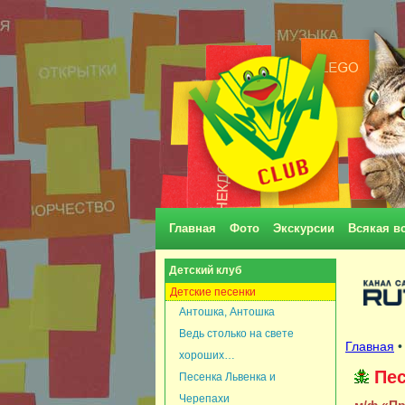
Главная
Фото
Экскурсии
Всякая в
Детский клуб
Детские песенки
Антошка, Антошка
Ведь столько на свете
Главная
хороших…
Пес
Песенка Львенка и
Черепахи