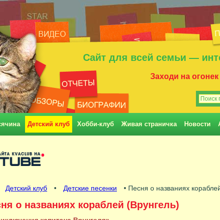
Сайт для всей семьи — инт
Заходи на огонек
сячина
Детский клуб
Хобби-клуб
Живая страничка
Новости
•
Детский клуб
•
Детские песенки
• Песня о названиях кораблей
ня о названиях кораблей (Врунгель)