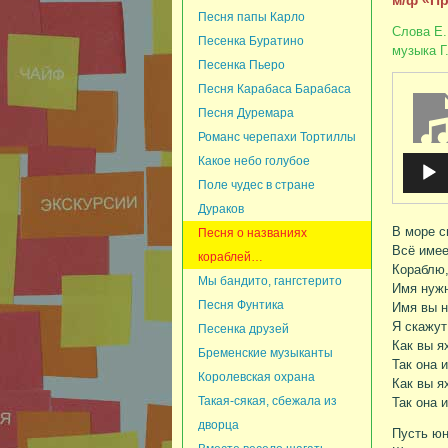
м/ф «Пр
Песня папы Карло
Слова Е.
Песенка Буратино
музыка Г
Песенка Пьеро
Песня Карабаса Барабаса
Песня Дуремара
Романс черепахи Тортиллы
Какое небо голубое
Аудио
Поле чудес в стране
Дураков
В море с
Песня о названиях
Всё имее
кораблей…
Кораблю,
Мы бандито, гангстерито
Имя нужн
Песня Фунтика
Имя вы н
Я скажут
Песенка друзей
Как вы я
Бременские музыканты
Так она 
Королевская охрана
Как вы я
Такая-сякая, сбежала из
Так она 
дворца
Пусть ю