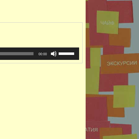
Используйте
00:00
клавиши
вверх/
вниз,
чтобы
увеличить
или
уменьшить
громкость.