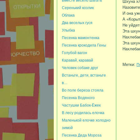
Вместе весело шагать
Шхуна хл
Назовите
Серенький козлик
И она уж
Облака
А «Коры
Два веселых гуся
Не уйдет
Улыбка
Эта шхун
Нахлебае
Песенка мамонтенка
Эта шхун
Песенка крокодила Гены
Нахлебае
Голубой вагон
Каравай, каравай
Метки:
П
Человек собаке друг
Встаньте, дети, встаньте
в…
Во поле береза стояла
Песенка Водяного
Частушки Бабок-Ёжек
В лесу родилась елочка
Маленькой елочке холодно
зимой
Песенка Деда Мороза