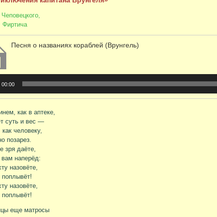
иключения капитана Врунгеля»
 Чеповецкого,
. Фиртича
Песня о названиях кораблей (Врунгель)
плеер
00:00
инем, как в аптеке,
т суть и вес —
 как человеку,
о позарез.
е зря даёте,
 вам наперёд:
хту назовёте,
и поплывёт!
хту назовёте,
и поплывёт!
нцы еще матросы