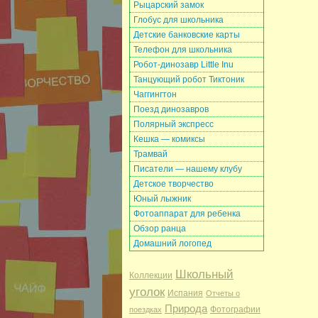
Рыцарский замок
Глобус для школьника
Детские банковские карты
Телефон для школьника
Робот-динозавр Little Inu
Танцующий робот Тиктоник
Чаггингтон
Поезд динозавров
Полярный экспресс
Кешка — комиксы
Трамвай
Писатели — нашему клубу
Детское творчество
Юный лыжник
Фотоаппарат для ребенка
Обзор ранца
Домашний логопед
Школьный
Коллекции
уголок
Испания
Отчеты о
Природа
Фотографии
поездках