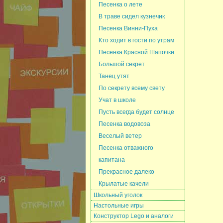
Песенка о лете
В траве сидел кузнечик
Песенка Винни-Пуха
Кто ходит в гости по утрам
Песенка Красной Шапочки
Большой секрет
Танец утят
По секрету всему свету
Учат в школе
Пусть всегда будет солнце
Песенка водовоза
Веселый ветер
Песенка отважного
капитана
Прекрасное далеко
Крылатые качели
Школьный уголок
Настольные игры
Конструктор Lego и аналоги