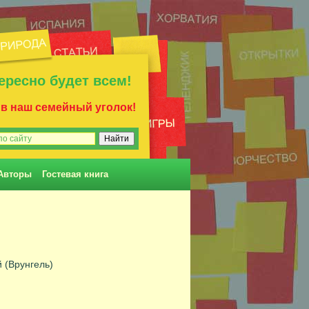
ересно будет всем!
 в наш семейный уголок!
Авторы
Гостевая книга
 (Врунгель)