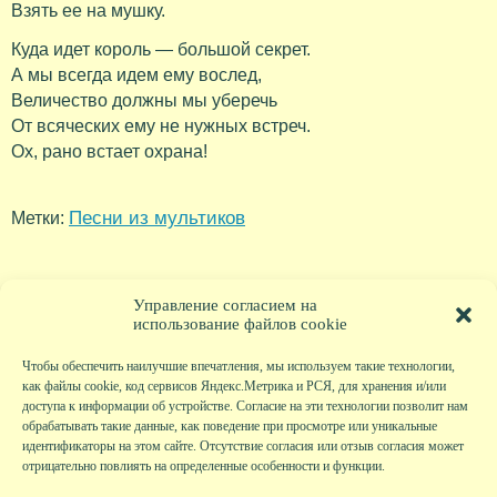
Взять ее на мушку.
Куда идет король — большой секрет.
А мы всегда идем ему вослед,
Величество должны мы уберечь
От всяческих ему не нужных встреч.
Ох, рано встает охрана!
Песни из мультиков
Метки:
Управление согласием на
использование файлов cookie
Чтобы обеспечить наилучшие впечатления, мы используем такие технологии,
как файлы cookie, код сервисов Яндекс.Метрика и РСЯ, для хранения и/или
доступа к информации об устройстве. Согласие на эти технологии позволит нам
обрабатывать такие данные, как поведение при просмотре или уникальные
идентификаторы на этом сайте. Отсутствие согласия или отзыв согласия может
отрицательно повлиять на определенные особенности и функции.
Главная
|
Фото
|
Экскурсии
|
Всякая всячина
|
Детский клуб
|
Хобби-клуб
|
Живая