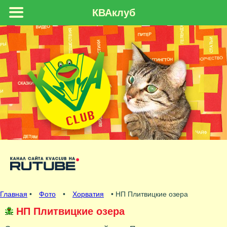
КВАклуб
Главная
•
Фото
•
Хорватия
• НП Плитвицкие озера
НП Плитвицкие озера