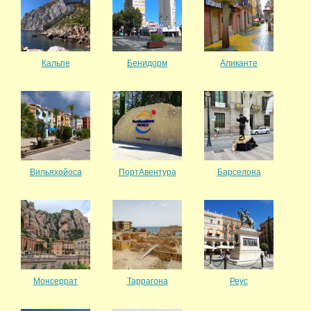
Кальпе
Бенидорм
Аликанте
Вильяхойоса
ПортАвентура
Барселона
Монсеррат
Таррагона
Реус