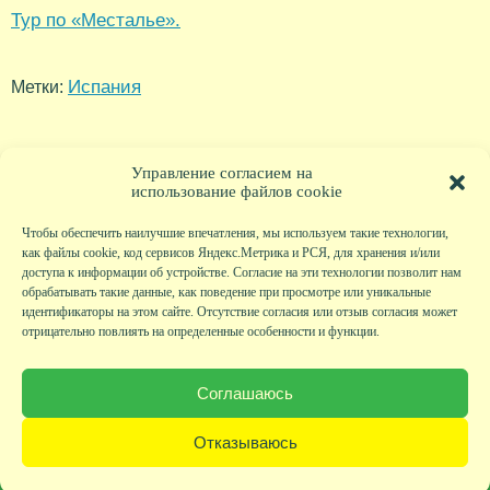
Тур по «Месталье».
Испания
Метки:
Управление согласием на
использование файлов cookie
Чтобы обеспечить наилучшие впечатления, мы используем такие технологии,
как файлы cookie, код сервисов Яндекс.Метрика и РСЯ, для хранения и/или
доступа к информации об устройстве. Согласие на эти технологии позволит нам
обрабатывать такие данные, как поведение при просмотре или уникальные
идентификаторы на этом сайте. Отсутствие согласия или отзыв согласия может
отрицательно повлиять на определенные особенности и функции.
Главная
|
Фото
|
Экскурсии
|
Всякая всячина
|
Детский клуб
|
Хобби-клуб
|
Живая
страничка
|
Новости
|
Авторы
|
Гостевая книга
|
Контакты
|
Друзья сайта
|
Карта
Соглашаюсь
сайта
© KVAclub.ru, 2008-2026. Все права защищены.
Отказываюсь
Политика безопасности
При любом использовании материалов активная ссылка на сайт KVAclub.ru