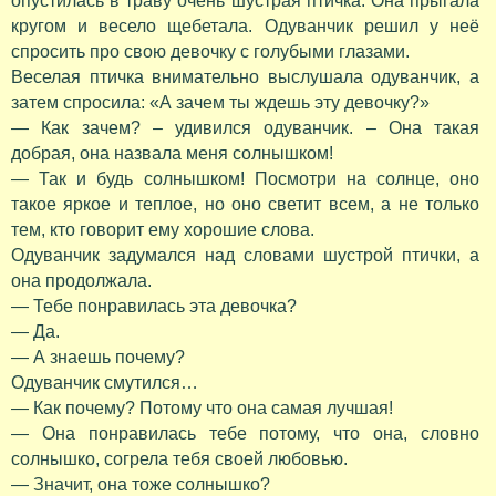
опустилась в траву очень шустрая птичка. Она прыгала
кругом и весело щебетала. Одуванчик решил у неё
спросить про свою девочку с голубыми глазами.
Веселая птичка внимательно выслушала одуванчик, а
затем спросила: «А зачем ты ждешь эту девочку?»
— Как зачем? – удивился одуванчик. – Она такая
добрая, она назвала меня солнышком!
— Так и будь солнышком! Посмотри на солнце, оно
такое яркое и теплое, но оно светит всем, а не только
тем, кто говорит ему хорошие слова.
Одуванчик задумался над словами шустрой птички, а
она продолжала.
— Тебе понравилась эта девочка?
— Да.
— А знаешь почему?
Одуванчик смутился…
— Как почему? Потому что она самая лучшая!
— Она понравилась тебе потому, что она, словно
солнышко, согрела тебя своей любовью.
— Значит, она тоже солнышко?