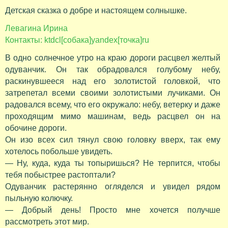
Детская сказка о добре и настоящем солнышке.
Левагина Ирина
Контакты: ktdcl[собака]yandex[точка]ru
В одно солнечное утро на краю дороги расцвел желтый
одуванчик. Он так обрадовался голубому небу,
раскинувшееся над его золотистой головкой, что
затрепетал всеми своими золотистыми лучиками. Он
радовался всему, что его окружало: небу, ветерку и даже
проходящим мимо машинам, ведь расцвел он на
обочине дороги.
Он изо всех сил тянул свою головку вверх, так ему
хотелось побольше увидеть.
— Ну, куда, куда ты топыришься? Не терпится, чтобы
тебя побыстрее растоптали?
Одуванчик растерянно огляделся и увидел рядом
пыльную колючку.
— Добрый день! Просто мне хочется получше
рассмотреть этот мир.