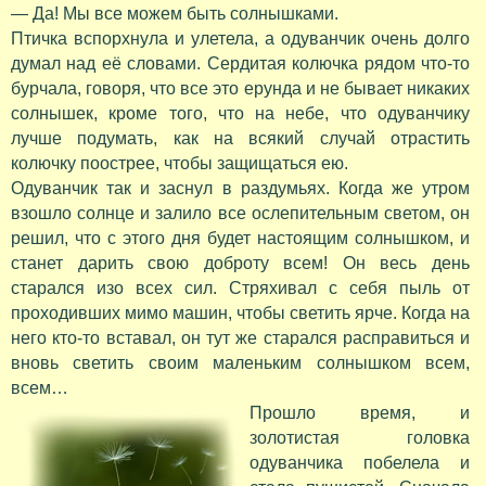
— Да! Мы все можем быть солнышками.
Птичка вспорхнула и улетела, а одуванчик очень долго
думал над её словами. Сердитая колючка рядом что-то
бурчала, говоря, что все это ерунда и не бывает никаких
солнышек, кроме того, что на небе, что одуванчику
лучше подумать, как на всякий случай отрастить
колючку поострее, чтобы защищаться ею.
Одуванчик так и заснул в раздумьях. Когда же утром
взошло солнце и залило все ослепительным светом, он
решил, что с этого дня будет настоящим солнышком, и
станет дарить свою доброту всем! Он весь день
старался изо всех сил. Стряхивал с себя пыль от
проходивших мимо машин, чтобы светить ярче. Когда на
него кто-то вставал, он тут же старался расправиться и
вновь светить своим маленьким солнышком всем,
всем…
Прошло время, и
золотистая головка
одуванчика побелела и