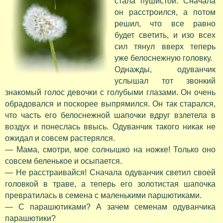
стала пушистой. Сначала
он расстроился, а потом
решил, что все равно
будет светить, и изо всех
сил тянул вверх теперь
уже белоснежную головку.
Однажды, одуванчик
услышал тот звонкий
знакомый голос девочки с голубыми глазами. Он очень
обрадовался и поскорее выпрямился. Он так старался,
что часть его белоснежной шапочки вдруг взлетела в
воздух и понеслась ввысь. Одуванчик такого никак не
ожидал и совсем растерялся.
— Мама, смотри, мое солнышко на ножке! Только оно
совсем беленькое и осыпается.
— Не расстраивайся! Сначала одуванчик светил своей
головкой в траве, а теперь его золотистая шапочка
превратилась в семена с маленькими паршютиками.
— С парашютиками? А зачем семенам одуванчика
парашютики?