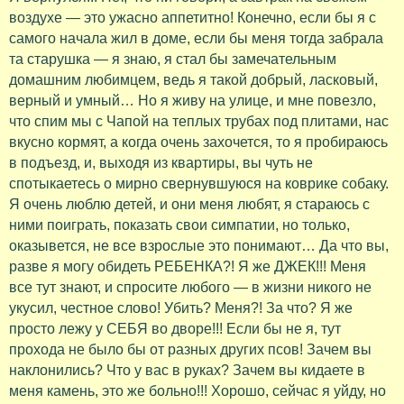
воздухе — это ужасно аппетитно! Конечно, если бы я с
самого начала жил в доме, если бы меня тогда забрала
та старушка — я знаю, я стал бы замечательным
домашним любимцем, ведь я такой добрый, ласковый,
верный и умный… Но я живу на улице, и мне повезло,
что спим мы с Чапой на теплых трубах под плитами, нас
вкусно кормят, а когда очень захочется, то я пробираюсь
в подъезд, и, выходя из квартиры, вы чуть не
спотыкаетесь о мирно свернувшуюся на коврике собаку.
Я очень люблю детей, и они меня любят, я стараюсь с
ними поиграть, показать свои симпатии, но только,
оказывется, не все взрослые это понимают… Да что вы,
разве я могу обидеть РЕБЕНКА?! Я же ДЖЕК!!! Меня
все тут знают, и спросите любого — в жизни никого не
укусил, честное слово! Убить? Меня?! За что? Я же
просто лежу у СЕБЯ во дворе!!! Если бы не я, тут
прохода не было бы от разных других псов! Зачем вы
наклонились? Что у вас в руках? Зачем вы кидаете в
меня камень, это же больно!!! Хорошо, сейчас я уйду, но