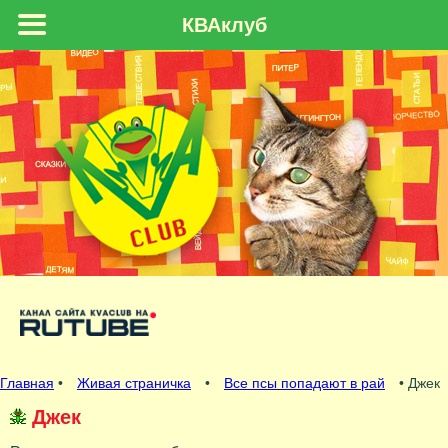
КВАклуб
Главная
•
Живая страничка
•
Все псы попадают в рай
• Джек
Джек