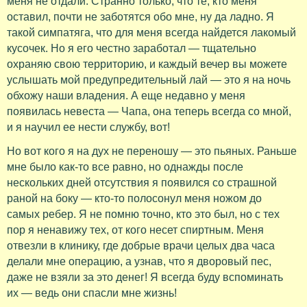
меня не отдали. Странно только, что те, кто меня
оставил, почти не заботятся обо мне, ну да ладно. Я
такой симпатяга, что для меня всегда найдется лакомый
кусочек. Но я его честно заработал — тщательно
охраняю свою территорию, и каждый вечер вы можете
услышать мой предупредительный лай — это я на ночь
обхожу наши владения. А еще недавно у меня
появилась невеста — Чапа, она теперь всегда со мной,
и я научил ее нести службу, вот!
Но вот кого я на дух не переношу — это пьяных. Раньше
мне было как-то все равно, но однажды после
нескольких дней отсутствия я появился со страшной
раной на боку — кто-то полосонул меня ножом до
самых ребер. Я не помню точно, кто это был, но с тех
пор я ненавижу тех, от кого несет спиртным. Меня
отвезли в клинику, где добрые врачи целых два часа
делали мне операцию, а узнав, что я дворовый пес,
даже не взяли за это денег! Я всегда буду вспоминать
их — ведь они спасли мне жизнь!