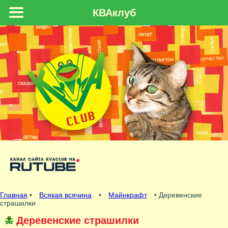
КВАклуб
Главная
•
Всякая всячина
•
Майнкрафт
• Деревенские
страшилки
Деревенские страшилки