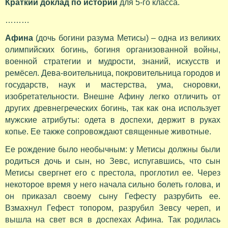
Краткий доклад по истории
для 5-го класса.
………
Афина
(дочь богини разума Метисы) – одна из великих
олимпийских богинь, богиня организованной войны,
военной стратегии и мудрости, знаний, искусств и
ремёсел. Дева-воительница, покровительница городов и
государств, наук и мастерства, ума, сноровки,
изобретательности. Внешне Афину легко отличить от
других древнегреческих богинь, так как она использует
мужские атрибуты: одета в доспехи, держит в руках
копье. Ее также сопровождают священные животные.
Ее рождение было необычным: у Метисы должны были
родиться дочь и сын, но Зевс, испугавшись, что сын
Метисы свергнет его с престола, проглотил ее. Через
некоторое время у него начала сильно болеть голова, и
он приказал своему сыну Гефесту разрубить ее.
Взмахнул Гефест топором, разрубил Зевсу череп, и
вышла на свет вся в доспехах Афина. Так родилась