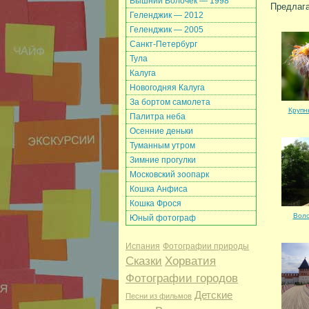
Вышний Волочек — 1998
Предлага
Геленджик — 2012
Геленджик — 2005
Санкт-Петербург
Тула
Калуга
Новогодняя Калуга
За бортом самолета
Крупн
Палитра неба
Осенние деньки
Туманным утром
Зимние прогулки
Московский зоопарк
Кошка Анфиса
Кошка Фрося
Воло
Юный фотограф
Испания
Фотографии природы
Сказки
Хорватия
Фотографии городов
Детские
Песни из фильмов