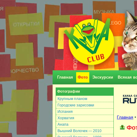
Главная
Фото
Экскурсии
Всякая в
Фотографии
Крупным планом
Городские зарисовки
Испания
Главная
•
Хорватия
Анапа
Фо
Вышний Волочек — 2010