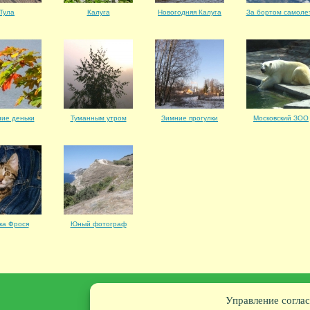
Тула
Калуга
Новогодняя Калуга
За бортом самоле
ие деньки
Туманным утром
Зимние прогулки
Московский ЗОО
ка Фрося
Юный фотограф
Управление соглас