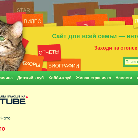
Сайт для всей семьи — инт
Заходи на огонек
сячина
Детский клуб
Хобби-клуб
Живая страничка
Новости
 Фото
то