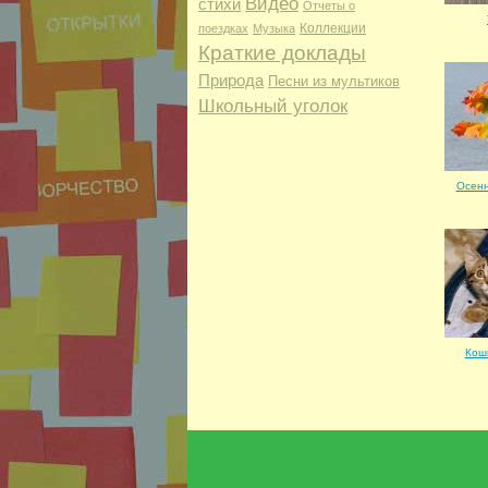
Видео
стихи
Отчеты о
Коллекции
поездках
Музыка
Краткие доклады
Природа
Песни из мультиков
Школьный уголок
Осенн
Кош