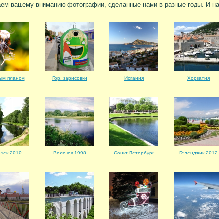
ем вашему вниманию фотографии, сделанные нами в разные годы. И на
ым планом
Гор. зарисовки
Испания
Хорватия
чек-2010
Волочек-1998
Санкт-Петербург
Геленджик-2012