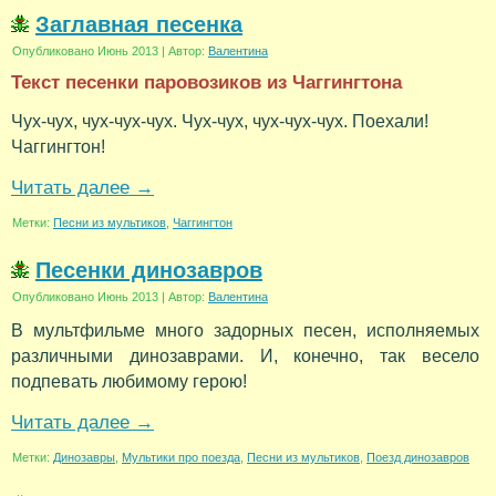
Заглавная песенка
Опубликовано
Июнь 2013
|
Автор:
Валентина
Текст песенки паровозиков из Чаггингтона
Чух-чух, чух-чух-чух. Чух-чух, чух-чух-чух. Поехали!
Чаггингтон!
Читать далее
→
Метки:
Песни из мультиков
,
Чаггингтон
Песенки динозавров
Опубликовано
Июнь 2013
|
Автор:
Валентина
В мультфильме много задорных песен, исполняемых
различными динозаврами. И, конечно, так весело
подпевать любимому герою!
Читать далее
→
Метки:
Динозавры
,
Мультики про поезда
,
Песни из мультиков
,
Поезд динозавров