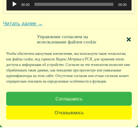
Аудиоплеер
00:00
00:00
Читать далее
→
Метки:
Песни из мультиков
Управление согласием на
использование файлов cookie
Чтобы обеспечить наилучшие впечатления, мы используем такие технологии,
как файлы cookie, код сервисов Яндекс.Метрика и РСЯ, для хранения и/или
доступа к информации об устройстве. Согласие на эти технологии позволит нам
обрабатывать такие данные, как поведение при просмотре или уникальные
идентификаторы на этом сайте. Отсутствие согласия или отзыв согласия может
отрицательно повлиять на определенные особенности и функции.
Главная
|
Фото
|
Экскурсии
|
Всякая всячина
|
Детский клуб
|
Хобби-клуб
|
Живая
страничка
|
Новости
|
Авторы
|
Гостевая книга
|
Контакты
|
Друзья сайта
|
Карта
Соглашаюсь
сайта
© KVAclub.ru, 2008-2026. Все права защищены.
Отказываюсь
Политика безопасности
При любом использовании материалов активная ссылка на сайт KVAclub.ru
обязательна!
Разработка сайта: Валентина Иванова.