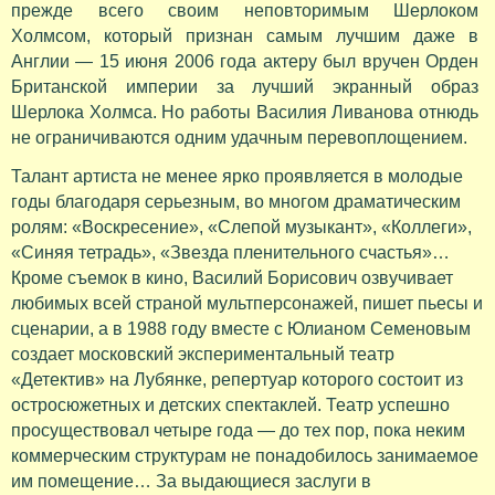
прежде всего своим неповторимым Шерлоком
Холмсом, который признан самым лучшим даже в
Англии — 15 июня 2006 года актеру был вручен Орден
Британской империи за лучший экранный образ
Шерлока Холмса. Но работы Василия Ливанова отнюдь
не ограничиваются одним удачным перевоплощением.
Талант артиста не менее ярко проявляется в молодые
годы благодаря серьезным, во многом драматическим
ролям: «Воскресение», «Слепой музыкант», «Коллеги»,
«Синяя тетрадь», «Звезда пленительного счастья»…
Кроме съемок в кино, Василий Борисович озвучивает
любимых всей страной мультперсонажей, пишет пьесы и
сценарии, а в 1988 году вместе с Юлианом Семеновым
создает московский экспериментальный театр
«Детектив» на Лубянке, репертуар которого состоит из
остросюжетных и детских спектаклей. Театр успешно
просуществовал четыре года — до тех пор, пока неким
коммерческим структурам не понадобилось занимаемое
им помещение… За выдающиеся заслуги в