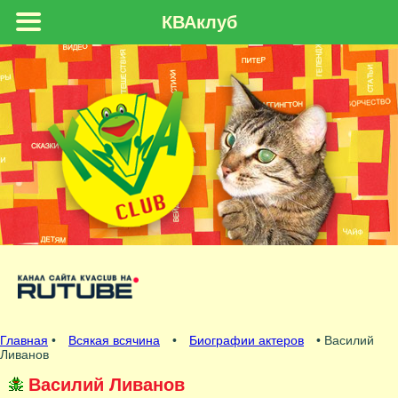
КВАклуб
Главная
•
Всякая всячина
•
Биографии актеров
• Василий
Ливанов
Василий Ливанов