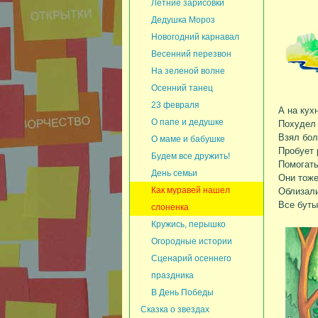
Летние зарисовки
Дедушка Мороз
Новогодний карнавал
Весенний перезвон
На зеленой волне
Осенний танец
23 февраля
А на кух
О папе и дедушке
Похудел 
Взял бо
О маме и бабушке
Пробует 
Будем все дружить!
Помогать
День семьи
Они тоже
Как муравей нашел
Облизал
Все буты
слоненка
Кружись, перышко
Огородные истории
Сценарий осеннего
праздника
В День Победы
Сказка о звездах