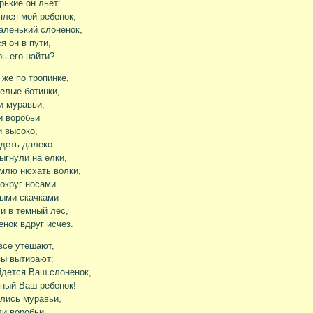
рькие он льет:
лся мой ребенок,
ленький слоненок,
я он в пути,
рь его найти?
 же по тропинке,
елые ботинки,
и муравьи,
и воробьи
 высоко,
деть далеко.
ыгнули на елки,
млю нюхать волки,
округ носами
ыми скачками
и в темный лес,
енок вдруг исчез.
все утешают,
ы вытирают:
дется Ваш слоненок,
ный Ваш ребенок! —
лись муравьи,
и воробьи,