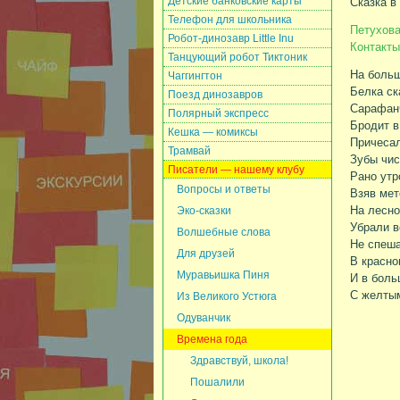
Детские банковские карты
Сказка в
Телефон для школьника
Петухова
Робот-динозавр Little Inu
Контакты:
Танцующий робот Тиктоник
На больш
Чаггингтон
Белка ск
Поезд динозавров
Сарафан
Полярный экспресс
Бродит в
Кешка — комиксы
Причесал
Трамвай
Зубы чис
Писатели — нашему клубу
Рано утр
Вопросы и ответы
Взяв мет
На лесно
Эко-сказки
Убрали в
Волшебные слова
Не спеша
Для друзей
В красно
Муравьишка Пиня
И в боль
С желтым
Из Великого Устюга
Одуванчик
Времена года
Здравствуй, школа!
Пошалили