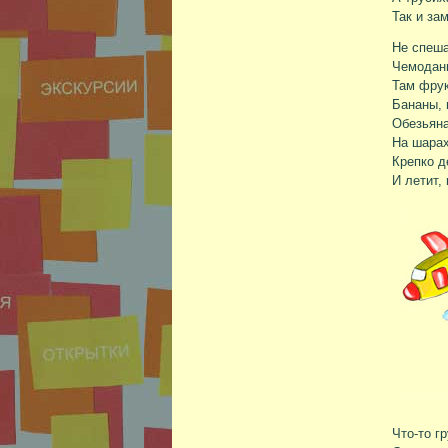
Так и за
Не спеша
Чемоданы
Там фрук
Бананы, 
Обезьяна
На шарах
Крепко д
И летит,
Что-то г