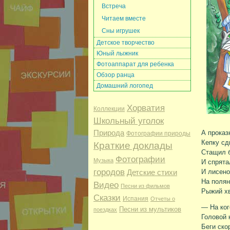
Встреча
Читаем вместе
Сны игрушек
Детское творчество
Юный лыжник
Фотоаппарат для ребенка
Обзор ранца
Домашний логопед
Хорватия
Коллекции
Школьный уголок
Природа
А проказ
Фотографии природы
Кепку сд
Краткие доклады
Стащил 
Фотографии
Музыка
И спрята
городов
Детские стихи
И лисено
На полян
Видео
Песни из фильмов
Рыжий хв
Сказки
Испания
Отчеты о
— На ког
Песни из мультиков
поездках
Головой 
Беги ско