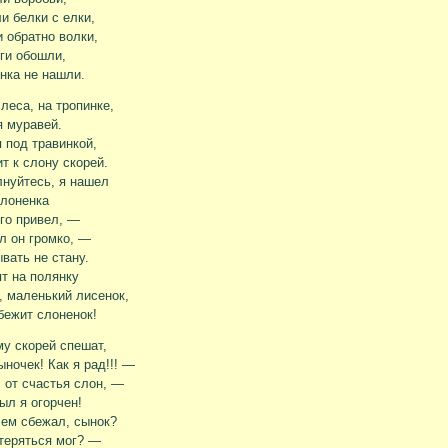
и белки с елки,
 обратно волки,
ги обошли,
нка не нашли.
 леса, на тропинке,
 муравей.
 под травинкой,
т к слону скорей.
нуйтесь, я нашел
лоненка
го привел, —
 он громко, —
вать не стану.
т на полянку
 маленький лисенок,
бежит слоненок!
му скорей спешат,
ночек! Как я рад!!! —
 от счастья слон, —
был я огорчен!
ем сбежал, сынок?
теряться мог? —