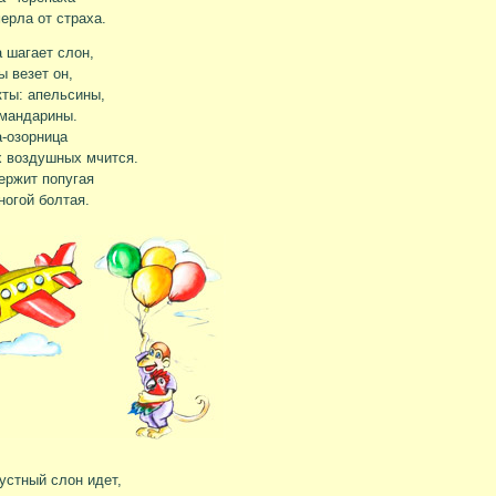
мерла от страха.
 шагает слон,
 везет он,
ты: апельсины,
мандарины.
-озорница
 воздушных мчится.
ержит попугая
 ногой болтая.
рустный слон идет,