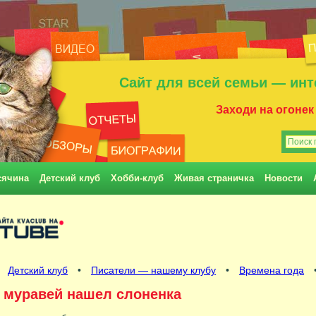
Сайт для всей семьи — инт
Заходи на огонек
сячина
Детский клуб
Хобби-клуб
Живая страничка
Новости
•
Детский клуб
•
Писатели — нашему клубу
•
Времена года
 муравей нашел слоненка