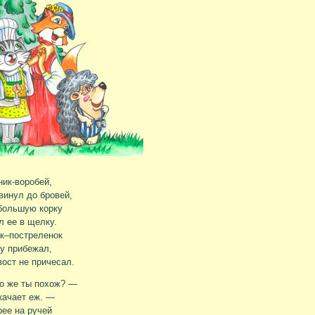
ник-воробей,
винул до бровей,
большую корку
л ее в щелку.
к–постреленок
у прибежал,
ост не причесал.
о же ты похож? —
качает еж. —
рее на ручей