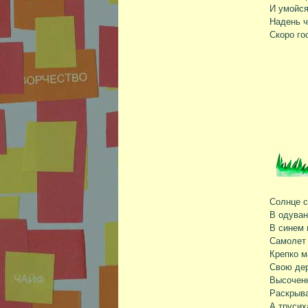
И умойся
Надень ч
Скоро го
Солнце с
В одуван
В синем 
Самолет 
Крепко м
Свою дер
Высочен
Раскрыва
А трусих