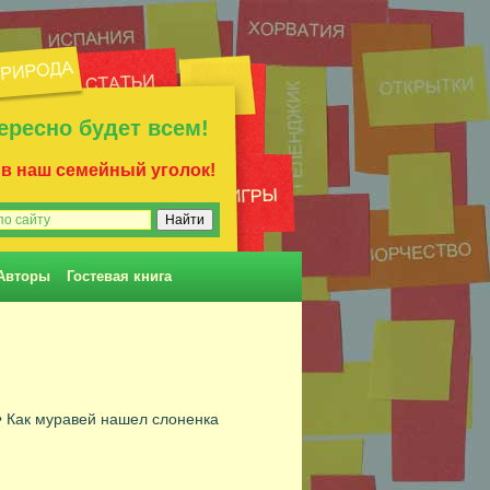
ересно будет всем!
 в наш семейный уголок!
Авторы
Гостевая книга
• Как муравей нашел слоненка