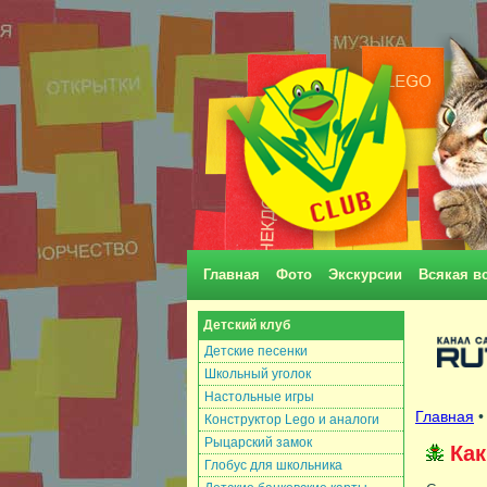
Главная
Фото
Экскурсии
Всякая в
Детский клуб
Детские песенки
Школьный уголок
Настольные игры
Главная
Конструктор Lego и аналоги
Рыцарский замок
Как
Глобус для школьника