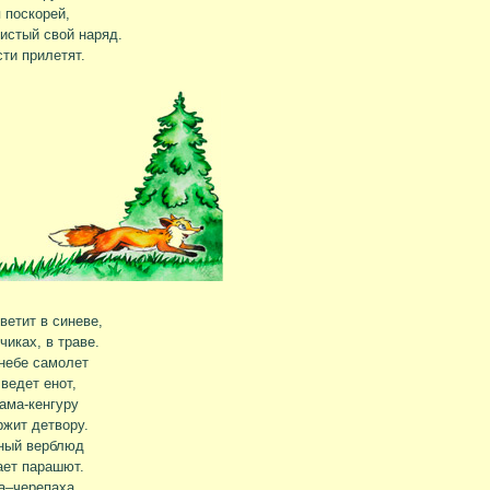
 поскорей,
истый свой наряд.
сти прилетят.
ветит в синеве,
чиках, в траве.
небе самолет
ведет енот,
ама-кенгуру
жит детвору.
ный верблюд
ет парашют.
а–черепаха