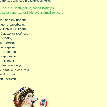
 стихах о дружбе и взаимовыручке.
 Татьяна Леонидовна, город Вологда
 tatyana.petuxova.1942[собака]mail[точка]ru
ой лесной поляне
ачет в сарафане,
чик-пышный клеш,
 брюках старый еж,
 иголки,
тят волки.
ом муравьи,
елочки свои,
й тропинке
се пылинки.
 бежит лисица,
м платьице из ситца
шой панаме
и цветами.