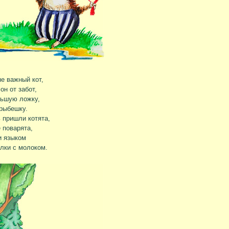
не важный кот,
он от забот,
льшую ложку,
рыбешку.
 пришли котята,
 поварята,
и языком
лки с молоком.