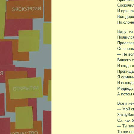
Соскочил
И пришли
Все доро
Но слоне
Вдруг из
Появился
Пролезая
Он спеши
— Не вол
Вашего с
И сюда е
Пропищал
Я обманы
И выходя
Медведь,
А потом 
Все к не
— Мой сы
Затрубил
Ох, как 
— Ты зач
Ты же по