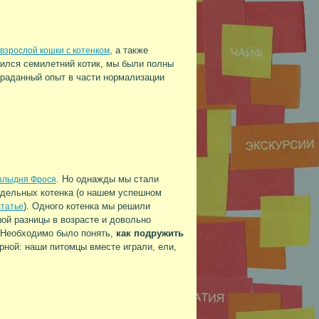
, а также
взрослой кошки с котенком
вился семилетний котик, мы были полны
раданный опыт в части нормализации
. Но однажды мы стали
 злыдня Фрося
едельных котенка (о нашем успешном
). Одного котенка мы решили
статье
ой разницы в возрасте и довольно
. Необходимо было понять,
как подружить
рной: наши питомцы вместе играли, ели,