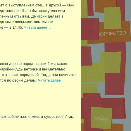
ет с выступлением отец, в другой — сын.
редставление было бы преступлением.
исленным отзывам, Дмитрий делает в
 года мы c восьмилетним сыном
ие — в 14.45.
Читать далее
→
вшая дерево перед нашим 4-м этажем,
какой-нибудь веточке и внимательно
стях своих сородичей. Тогда они начинают
ются по своим делам.
Читать далее
→
тает заботиться о живом существе? Итак,