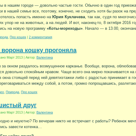
ы в нашем городе — довольно частые гости. Обычно в один год приезжа
и в нашей семье все, поэтому, конечно, не сходить хотя бы разок на п
отелось попасть именно на
Юрия Куклачева
, так как, судя по многоч
ях упор не на животных, а на людей. И вот, наконец-то, 8 октября 2016
ись на новую программу
«Коты-мореходы»
. Начало — в 13.00, окончан
ирода
,
Про кошек
|
2 комментария
 ворона кошку прогоняла
вано
Март 2013
|
Автор:
Валентина
за окном раздалось возмущенное карканье. Вообще, ворона, облюбова
ся довольно спокойным нравом. Чаще всего она мирно покачивается на 
в окна стоящей перед ней девятиэтажки либо с радостью принимает в го
ереговариваться между собой, а потом, громко попрощавшись, разлета
део
,
Природа
,
Про кошек
шистый друг
вано
Март 2013
|
Автор:
Валентина
одно и неуютно? По вечерам никто не встречает с работы? Ребенок меч
ись завести котенка…