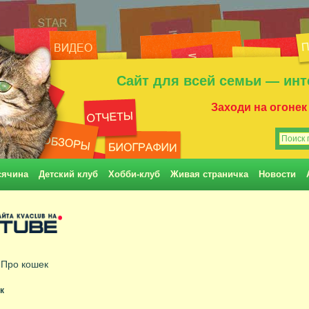
Сайт для всей семьи — инт
Заходи на огонек
сячина
Детский клуб
Хобби-клуб
Живая страничка
Новости
•
Про кошек
к