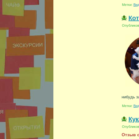
Метки:
Ви
Кот
Опублико
нибудь з
Метки:
Ви
Ку
Опублико
Отзыв о