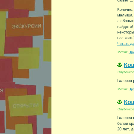
Совет 1.
Конечно,
малыша, 
любопытн
найдете!
некоторы
нас жить
Читать д
Метки:
Пр
Ко
Опублико
Галерея 
Метки:
Про
Ко
Опублико
Галерея 
белой кр
20 лет, 