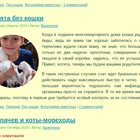
део
,
Про кошек
,
Фотографии животных
|
1 комментарий
ята без кошки
вано
Апрель 2018
|
Автор:
Валентина
Когда в подвале многоквартирного дома кошка ро
беды, ведь их мама так хорошо заботилась о 
терпеливо ждали свою маму, не зная, что больш
только по две недели: крохотные, совершенно
пищали в своей коробке, надеясь, что их услыша
Привет, котята, теперь мы будем вашими родителя
В таких экстренных случаях счет идет буквально 
действовать надо максимально быстро и четко.
большая вероятность подхватить там инфекц
организмы просто не справятся. В то же время м
аразы, поэтому в первые дни требуется особый контроль за их состояни
део
,
Природа
,
Про кошек
,
Фотографии животных
|
2 комментария
клачев и коты-мореходы
вано
Октябрь 2016
|
Автор:
Валентина
 спектакле