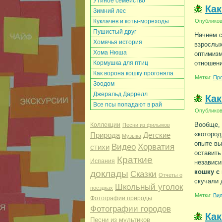
Утиное семейство
Как
Зимний лес
Куклачев и коты-мореходы
Опублико
Пушистый друг
Начнем с
Хомячья история
взрослых
Хома Нюша
оптимизм
Кормушка для птиц
отношени
Как ворона кошку прогоняла
Метки:
Про
Зоодом
Джеральд Даррелл
Как
Все псы попадают в рай
Опублико
Вообще, 
Коллекции
Песни из фильмов
«котород
Детские
Природа
Музыка
опыте в
Видео
Хорватия
стихи
оставить
Краткие
Испания
независи
кошку с
доклады
Сказки
Отчеты о
скучали 
Школьный уголок
поездках
Метки:
Ви
Фотографии природы
Фотографии городов
Как
Песни из мультиков