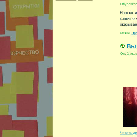
Опублико
Наш коти
конечно 
оказывае
Метки:
Про
Вы
Опублико
Читать д