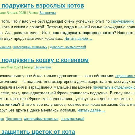
 подружить взрослых котов
вано
Апрель 2025
|
Автор:
Валентина
 того, что у нас уже был (дважды) очень успешный опыт по
сдруживанию 
 кота и кошки с собакой. Поэтому, когда в нашей семье неожиданно поя
а. Ага, размечтались. Итак,
как подружить взрослых котов
? Наш выст
й двух представителей кошачьих.
Читать далее
→
 кошек
,
Фотографии животных
|
Добавить комментарий
 подружить кошку с котенком
вано
Май 2022
|
Автор:
Валентина
изначально у нас была только одна киска — наша обожаемая
серенькая
ителями» — в подвале многоквартирного дома осиротели четыре двухн
ыкармливания и взращивания малышей вы можете
прочитать в отдельной 
 себе, так у двенадцатилетней Фроси появилась подружка. В силу больш
мого характера Фроси, мы волновались, уживутся ли две кошки вместе
 котенком?
В итоге все получилось, совместная кошачья жизнь была ми
друг без друга и даже менялись лотками.
Читать далее
→
део
,
Про кошек
,
Фотографии животных
|
1 комментарий
 защитить цветок от кота