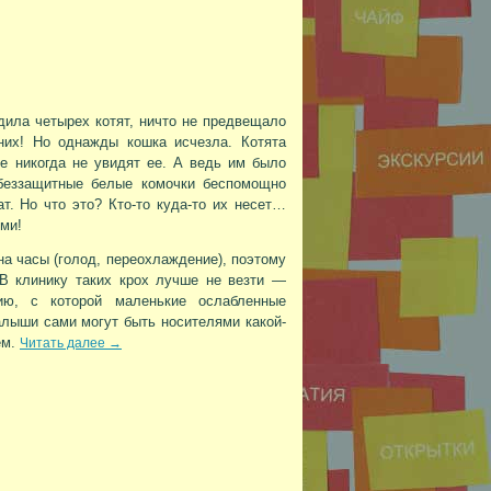
дила четырех котят, ничто не предвещало
них! Но однажды кошка исчезла. Котята
е никогда не увидят ее. А ведь им было
 беззащитные белые комочки беспомощно
т. Но что это? Кто-то куда-то их несет…
ми!
на часы (голод, переохлаждение), поэтому
 В клинику таких крох лучше не везти —
ию, с которой маленькие ослабленные
алыши сами могут быть носителями какой-
ем.
Читать далее
→