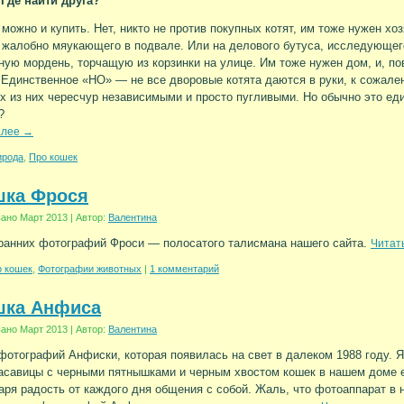
 Где найти друга?
 можно и купить. Нет, никто не против покупных котят, им тоже нужен хо
жалобно мяукающего в подвале. Или на делового бутуса, исследующего
ую мордень, торчащую из корзинки на улице. Им тоже нужен дом, и, пов
 Единственное «НО» — не все дворовые котята даются в руки, к сожал
х из них чересчур независимыми и просто пугливыми. Но обычно это ед
?
алее
→
ирода
,
Про кошек
шка Фрося
вано
Март 2013
|
Автор:
Валентина
ранних фотографий Фроси — полосатого талисмана нашего сайта.
Читат
 кошек
,
Фотографии животных
|
1 комментарий
шка Анфиса
вано
Март 2013
|
Автор:
Валентина
фотографий Анфиски, которая появилась на свет в далеком 1988 году. Я
асавицы с черными пятнышками и черным хвостом кошек в нашем доме 
даря радость от каждого дня общения с собой. Жаль, что фотоаппарат в 