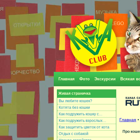
Главная
Фото
Экскурсии
Всякая в
Живая страничка
Вы любите кошек?
Котята без кошки
Как подружить кошку с…
Главная
Как подружить взрослых…
Как защитить цветок от кота
Про коше
Отдых с собакой