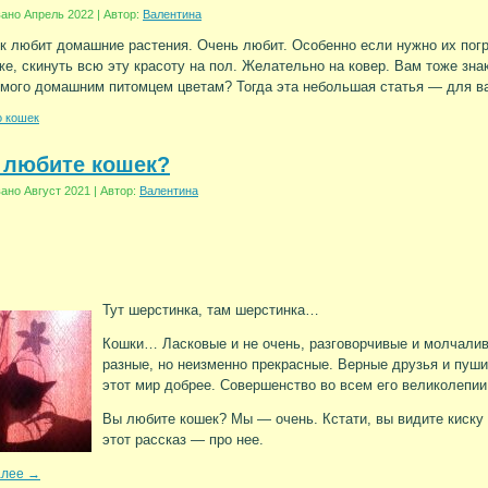
вано
Апрель 2022
|
Автор:
Валентина
к любит домашние растения. Очень любит. Особенно если нужно их погр
же, скинуть всю эту красоту на пол. Желательно на ковер. Вам тоже зн
мого домашним питомцем цветам? Тогда эта небольшая статья — для ва
 кошек
 любите кошек?
вано
Август 2021
|
Автор:
Валентина
Тут шерстинка, там шерстинка…
Кошки… Ласковые и не очень, разговорчивые и молчали
разные, но неизменно прекрасные. Верные друзья и пу
этот мир добрее. Совершенство во всем его великолепии
Вы любите кошек? Мы — очень. Кстати, вы видите киску 
этот рассказ — про нее.
алее
→