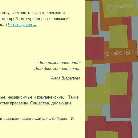
ызть, раскопать в горшке землю и,
акома проблема чрезмерного внимания,
с.:)
Читать далее
→
Что такое чистота?
Это дом, где нет кота.
Алла Шарапова
вые, независимые и компанейские… Такие
шистые красавцы. Существа, делающие
.
в «шапке» нашего сайта? Это Фрося. И