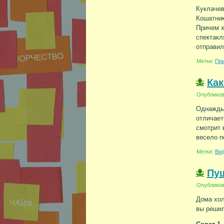
Куклачев
Кошатник
Причем х
спектакл
отправил
Метки:
Пр
Как
Опублико
Однажды 
отличает
смотрит 
весело п
Метки:
Ви
Пу
Опублико
Дома хол
вы решил