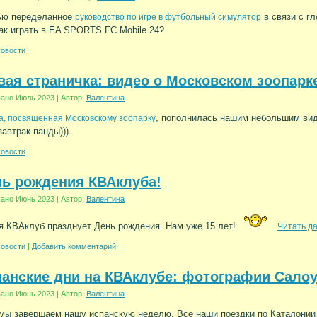
ью переделанное
в связи с г
руководство по игре в футбольный симулятор
к играть в EA SPORTS FC Mobile 24?
овости
ая страничка: видео о Московском зоопарк
вано
Июль 2023
|
Автор:
Валентина
, пополнилась нашим небольшим виде
а, посвященная Московскому зоопарку
завтрак панды))).
овости
нь рождения КВАклуба!
вано
Июнь 2023
|
Автор:
Валентина
я КВАклуб празднует День рождения. Нам уже 15 лет!
Читать д
овости
|
Добавить комментарий
анские дни на КВАклубе: фотографии Сало
вано
Июнь 2023
|
Автор:
Валентина
мы завершаем нашу испанскую неделю. Все наши поездки по Каталонии