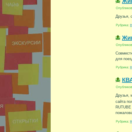
Жив
Опублико
Друзья, 
Рубрика:
Н
Жив
Опублико
Совместн
для поез
Рубрика:
Н
КВ
Опублико
Друзья, 
сайта по
RUTUBE п
пожалова
Рубрика:
Н