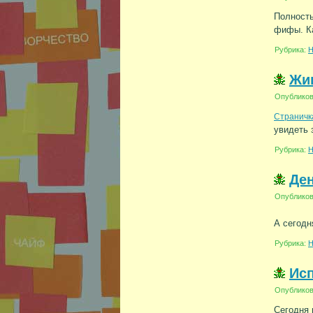
Полност
фифы. Ка
Рубрика:
Н
Жив
Опублико
Страничк
увидеть 
Рубрика:
Н
Де
Опублико
А сегодн
Рубрика:
Н
Исп
Опублико
Сегодня 