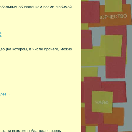
лобальным обновлением всеми любимой
е
о (на котором, в числе прочего, можно
алее
→
у
 стали возможны благодаря очень