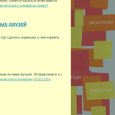
нечно, хочется кататься всем вместе.
 же кататься с собакой на лыжах?
тых друзей
стро сделать кормушку и чем кормить
сным из мира музыки. Исправляемся и с
челистов из Хорватии «2CELLOS»!