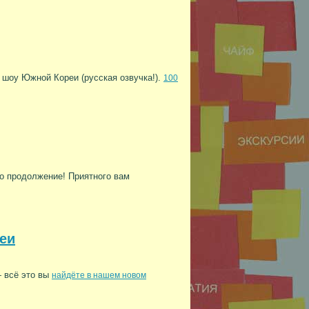
шоу Южной Кореи (русская озвучка!).
100
го продолжение! Приятного вам
еи
 всё это вы
найдёте в нашем новом