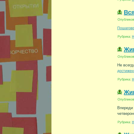
Вся
Опублико
Пошагово
Рубрика:
Н
Жив
Опублико
Не всегд
достижен
Рубрика:
Н
Жив
Опублико
Впереди 
четверон
Рубрика:
Н