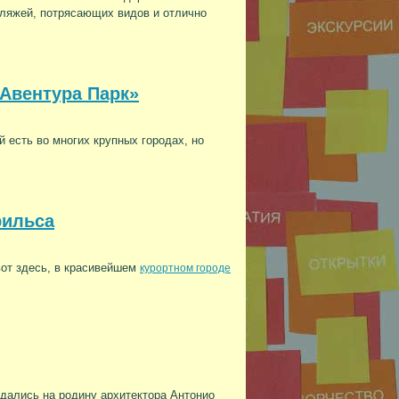
ляжей, потрясающих видов и отлично
Авентура Парк»
й есть во многих крупных городах, но
рильса
вот здесь, в красивейшем
курортном городе
дались на родину архитектора Антонио