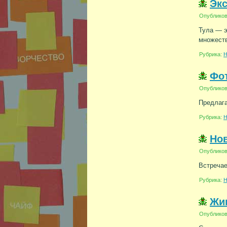
Экс
Опублико
Тула — э
множеств
Рубрика:
Н
Фот
Опублико
Предлаг
Рубрика:
Н
Но
Опублико
Встреча
Рубрика:
Н
Жив
Опублико