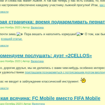
ма! И снова нас манит лыжня. А так как теперь у нас есть собака, то, ко
 настроение обеспечено каждому участнику лыжной прогулки! Итак,
как
овости
ая страничка: время подкармливать перна
вано
Ноябрь 2023
|
Автор:
Валентина
 почти зима.
Пора вешать и наполнять кормушки!
О том, как бы
—
в нашей статье.
овости
комендуем послушать: дуэт «2CELLOS»
вано
Ноябрь 2023
|
Автор:
Валентина
о, дорогие друзья, мы не делились с вами чем-нибудь особенно интере
м удовольствием
приглашаем познакомиться с потрясающим дуэтом виолон
вас не вводит в заблуждение классический инструмент.
овости
кая всячина: FC Mobile вместо FIFA Mobile
вано
Октябрь 2023
|
Автор:
Валентина