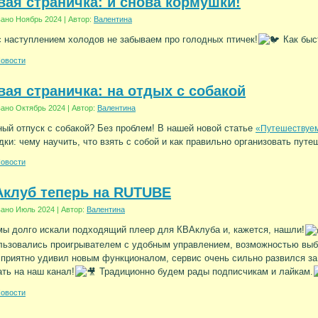
ая страничка: и снова кормушки!
вано
Ноябрь 2024
|
Автор:
Валентина
с наступлением холодов не забываем про голодных птичек!
Как быс
овости
ая страничка: на отдых с собакой
вано
Октябрь 2024
|
Автор:
Валентина
ый отпуск с собакой? Без проблем! В нашей новой статье
«Путешествуем
дки: чему научить, что взять с собой и как правильно организовать путе
овости
Аклуб теперь на RUTUBE
вано
Июль 2024
|
Автор:
Валентина
мы долго искали подходящий плеер для КВАклуба и, кажется, нашли!
льзовались проигрывателем с удобным управлением, возможностью выбо
риятно удивил новым функционалом, сервис очень сильно развился за 
ть на наш канал!
Традиционно будем рады подписчикам и лайкам.
овости