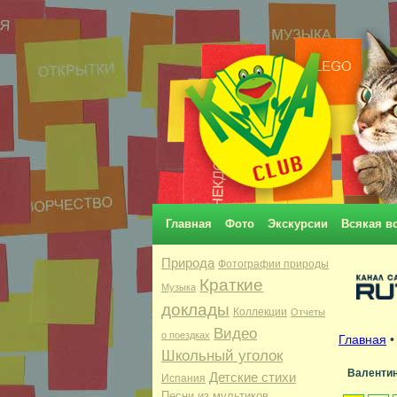
Главная
Фото
Экскурсии
Всякая в
Природа
Фотографии природы
Краткие
Музыка
доклады
Коллекции
Отчеты
Видео
о поездках
Главная
•
Школьный уголок
Валенти
Детские стихи
Испания
Песни из мультиков