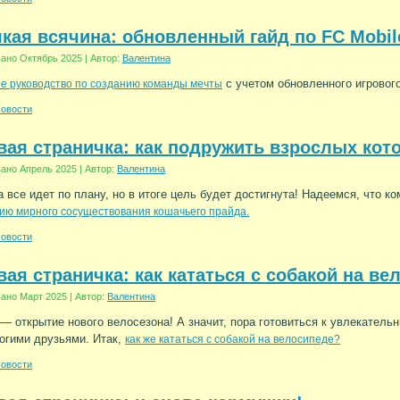
кая всячина: обновленный гайд по FC Mobil
вано
Октябрь 2025
|
Автор:
Валентина
с учетом обновленного игрового
е руководство по созданию команды мечты
овости
ая страничка: как подружить взрослых кот
вано
Апрель 2025
|
Автор:
Валентина
а все идет по плану, но в итоге цель будет достигнута! Надеемся, что к
ию мирного сосуществования кошачьего прайда.
овости
ая страничка: как кататься с собакой на ве
вано
Март 2025
|
Автор:
Валентина
— открытие нового велосезона! А значит, пора готовиться к увлекател
огими друзьями. Итак,
как же кататься с собакой на велосипеде?
овости