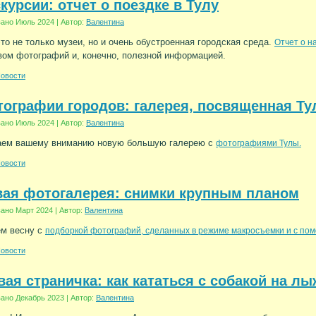
курсии: отчет о поездке в Тулу
вано
Июль 2024
|
Автор:
Валентина
то не только музеи, но и очень обустроенная городская среда.
Отчет о н
ом фотографий и, конечно, полезной информацией.
овости
ографии городов: галерея, посвященная Ту
вано
Июль 2024
|
Автор:
Валентина
аем вашему вниманию новую большую галерею с
фотографиями Тулы.
овости
вая фотогалерея: снимки крупным планом
вано
Март 2024
|
Автор:
Валентина
ем весну с
подборкой фотографий, сделанных в режиме макросъемки и с пом
овости
ая страничка: как кататься с собакой на л
вано
Декабрь 2023
|
Автор:
Валентина