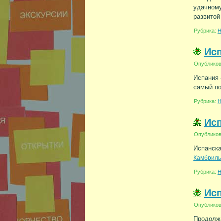
удачном
развитой
Рубрика:
Н
Исп
Опублико
Испания 
самый п
Рубрика:
Н
Исп
Опублико
Испанска
Камбриль
Рубрика:
Н
Исп
Опублико
Продолжа