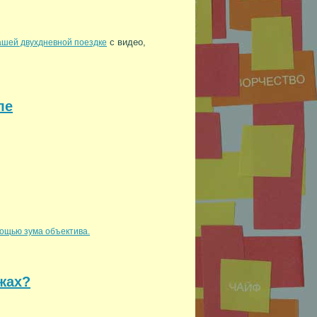
с видео,
ашей двухдневной поездке
ле
ощью зума объектива.
ыжах?