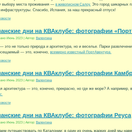
у выбору места проживания —
Это город шикарных п
в живописном Салоу.
 инфраструктуры. Спасибо, Испания, за наш прекрасный отпуск!
овости
анские дни на КВАклубе: фотографии «Порт
вано
Июнь 2023
|
Автор:
Валентина
— это не только природа и архитектура, но и веселье. Парки развлечени
осещаемый — это, конечно,
всемирно известный ПортАвентура.
овости
анские дни на КВАклубе: фотографии Камб
вано
Июнь 2023
|
Автор:
Валентина
я архитектура — это, конечно, прекрасно, но где же море? А например, 
с.
овости
анские дни на КВАклубе: фотографии Реуса
вано
Июнь 2023
|
Автор:
Валентина
ем путешествовать по Каталонии: в один из очень жарких дней мы наве