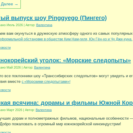
Далее →
ый выпуск шоу Pinggyego (Пингего)
вано
Июль 2026
|
Автор:
Валентина
ем вам окунуться в дружескую атмосферу одного из самых популярных 
еформальной обстановке в обществе Ким Нам-гиля, Юн Гён-хо и Чу Джи-хуна.
овости
нокорейский уголок: «Морские следопыты»
вано
Май 2026
|
Автор:
Валентина
то все поклонники шоу «Транссибирских следопытов» могут увидеть и е
твия вместе
с «Морскими следопытами»!
овости
якая всячина: дорамы и фильмы Южной Кор
вано
Март 2026
|
Автор:
Валентина
учших дорам и полнометражных фильмов, национальные особенности —
Добро пожаловать в огромный мир южнокорейской киноиндустрии!
овости