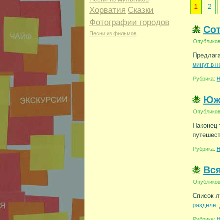
1
2
Хорватия
Сказки
Фотографии городов
Сот
Песни из фильмов
Опублико
Предлага
минут в н
Рубрика:
Н
Юж
Опублико
Наконец-
путешес
Рубрика:
Н
Вс
Опублико
Список л
разделе.
Рубрика:
Н