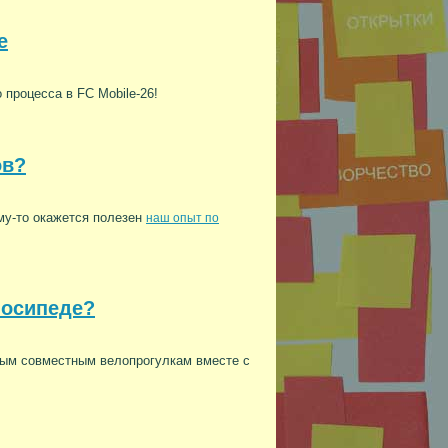
e
 процесса в FC Mobile-26!
ов?
ому-то окажется полезен
наш опыт по
лосипеде?
ьным совместным велопрогулкам вместе с