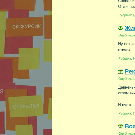
Снова зи
Отличное
Рубрика:
Н
Жив
Опублико
Ну вот и
птичек 
Рубрика:
Н
Ре
Опублико
Давненьк
огромны
И пусть 
Рубрика:
Н
Вся
Опублико