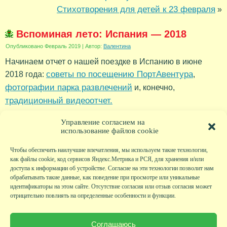
Стихотворения для детей к 23 февраля
»
Вспоминая лето: Испания — 2018
Опубликовано
Февраль 2019
|
Автор:
Валентина
Начинаем отчет о нашей поездке в Испанию в июне
советы по посещению ПортАвентура
2018 года:
,
фотографии парка развлечений
и, конечно,
традиционный видеоотчет.
Рубрика:
Новости
Управление согласием на
использование файлов cookie
Чтобы обеспечить наилучшие впечатления, мы используем такие технологии,
как файлы cookie, код сервисов Яндекс.Метрика и РСЯ, для хранения и/или
доступа к информации об устройстве. Согласие на эти технологии позволит нам
обрабатывать такие данные, как поведение при просмотре или уникальные
идентификаторы на этом сайте. Отсутствие согласия или отзыв согласия может
отрицательно повлиять на определенные особенности и функции.
Главная
|
Фото
|
Экскурсии
|
Всякая всячина
|
Детский клуб
|
Хобби-клуб
|
Живая
страничка
|
Новости
|
Авторы
|
Гостевая книга
|
Контакты
|
Друзья сайта
|
Карта
Соглашаюсь