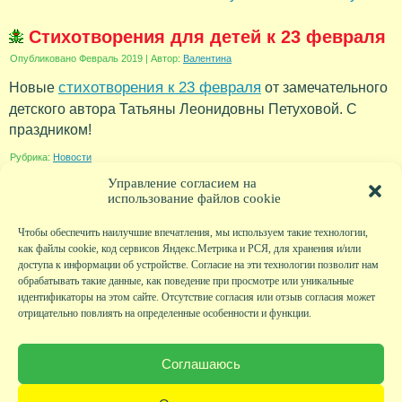
Стихотворения для детей к 23 февраля
Опубликовано
Февраль 2019
|
Автор:
Валентина
стихотворения к 23 февраля
Новые
от замечательного
детского автора Татьяны Леонидовны Петуховой. С
праздником!
Рубрика:
Новости
Управление согласием на
использование файлов cookie
Чтобы обеспечить наилучшие впечатления, мы используем такие технологии,
как файлы cookie, код сервисов Яндекс.Метрика и РСЯ, для хранения и/или
доступа к информации об устройстве. Согласие на эти технологии позволит нам
обрабатывать такие данные, как поведение при просмотре или уникальные
идентификаторы на этом сайте. Отсутствие согласия или отзыв согласия может
отрицательно повлиять на определенные особенности и функции.
Главная
|
Фото
|
Экскурсии
|
Всякая всячина
|
Детский клуб
|
Хобби-клуб
|
Живая
страничка
|
Новости
|
Авторы
|
Гостевая книга
|
Контакты
|
Друзья сайта
|
Карта
Соглашаюсь
сайта
© KVAclub.ru, 2008-2026. Все права защищены.