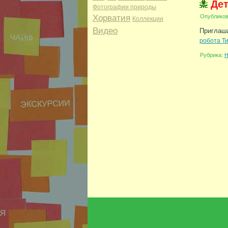
Дет
Фотографии природы
Хорватия
Опублико
Коллекции
Видео
Приглаша
робота Ти
Рубрика:
Н