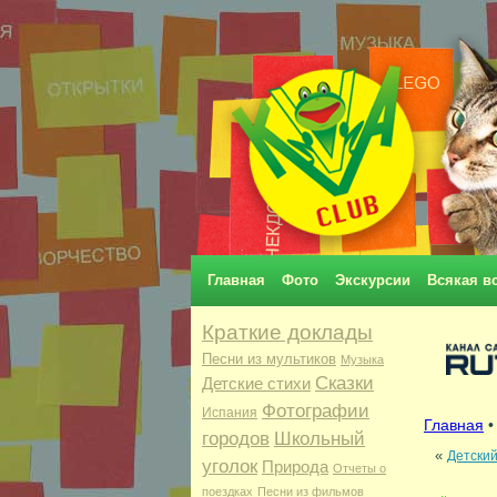
Главная
Фото
Экскурсии
Всякая в
Краткие доклады
Песни из мультиков
Музыка
Сказки
Детские стихи
Фотографии
Испания
Главная
городов
Школьный
«
Детский
уголок
Природа
Отчеты о
поездках
Песни из фильмов