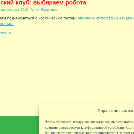
ский клуб: выбираем робота
вано
Февраль 2016
|
Автор:
Валентина
ем познакомиться с космическим гостем:
описание, фотографии и видео 
ктоника.
овости
Управление соглас
Чтобы обеспечить наилучшие впечатления, мы используем 
хранения и/или доступа к информации об устройстве. Согл
при просмотре или уникальные идентификаторы на этом сай