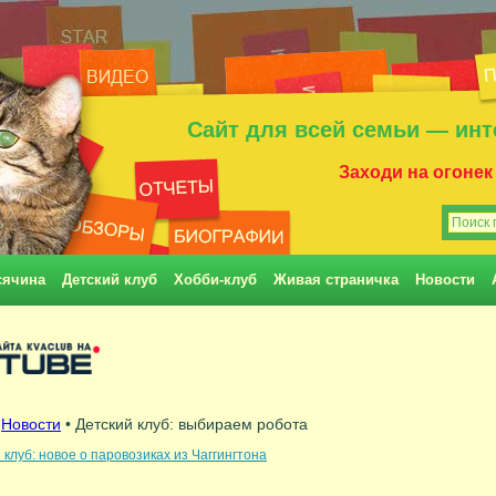
Сайт для всей семьи — инт
Заходи на огонек
сячина
Детский клуб
Хобби-клуб
Живая страничка
Новости
•
Новости
• Детский клуб: выбираем робота
 клуб: новое о паровозиках из Чаггингтона