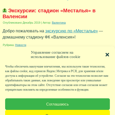
Экскурсии: стадион «Месталья» в
Валенсии
Опубликовано
Декабрь 2019
|
Автор:
Валентина
экскурсию по «Месталье»
Добро пожаловать на
—
домашнему стадиону ФК «Валенсия»!
Рубрика:
Новости
Управление согласием на
использование файлов cookie
Чтобы обеспечить наилучшие впечатления, мы используем такие технологии,
как файлы cookie, код сервисов Яндекс.Метрика и РСЯ, для хранения и/или
доступа к информации об устройстве. Согласие на эти технологии позволит нам
обрабатывать такие данные, как поведение при просмотре или уникальные
идентификаторы на этом сайте. Отсутствие согласия или отзыв согласия может
отрицательно повлиять на определенные особенности и функции.
Главная
|
Фото
|
Экскурсии
|
Всякая всячина
|
Детский клуб
|
Хобби-клуб
|
Живая
страничка
|
Новости
|
Авторы
|
Гостевая книга
|
Контакты
|
Друзья сайта
|
Карта
Соглашаюсь
сайта
© KVAclub.ru, 2008-2026. Все права защищены.