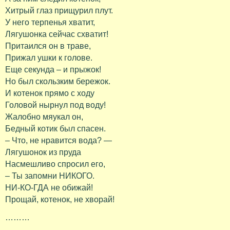
Хитрый глаз прищурил плут.
У него терпенья хватит,
Лягушонка сейчас схватит!
Притаился он в траве,
Прижал ушки к голове.
Еще секунда – и прыжок!
Но был скользким бережок.
И котенок прямо с ходу
Головой нырнул под воду!
Жалобно мяукал он,
Бедный котик был спасен.
– Что, не нравится вода? —
Лягушонок из пруда
Насмешливо спросил его,
– Ты запомни НИКОГО.
НИ-КО-ГДА не обижай!
Прощай, котенок, не хворай!
………