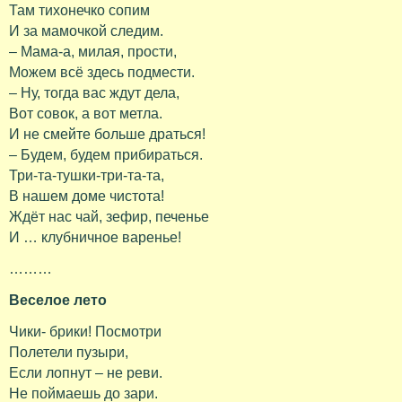
Там тихонечко сопим
И за мамочкой следим.
– Мама-а, милая, прости,
Можем всё здесь подмести.
– Ну, тогда вас ждут дела,
Вот совок, а вот метла.
И не смейте больше драться!
– Будем, будем прибираться.
Три-та-тушки-три-та-та,
В нашем доме чистота!
Ждёт нас чай, зефир, печенье
И … клубничное варенье!
………
Веселое лето
Чики- брики! Посмотри
Полетели пузыри,
Если лопнут – не реви.
Не поймаешь до зари.