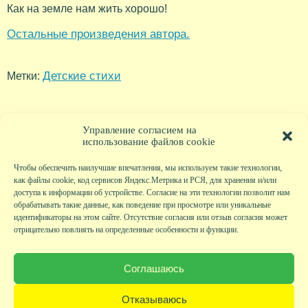
Как на земле нам жить хорошо!
Остальные произведения автора.
Детские стихи
Метки:
Управление согласием на
использование файлов cookie
Чтобы обеспечить наилучшие впечатления, мы используем такие технологии,
как файлы cookie, код сервисов Яндекс.Метрика и РСЯ, для хранения и/или
доступа к информации об устройстве. Согласие на эти технологии позволит нам
обрабатывать такие данные, как поведение при просмотре или уникальные
идентификаторы на этом сайте. Отсутствие согласия или отзыв согласия может
отрицательно повлиять на определенные особенности и функции.
Главная
|
Фото
|
Экскурсии
|
Всякая всячина
|
Детский клуб
|
Хобби-клуб
|
Живая
страничка
|
Новости
|
Авторы
|
Гостевая книга
|
Контакты
|
Друзья сайта
|
Карта
Соглашаюсь
сайта
© KVAclub.ru, 2008-2026. Все права защищены.
Отказываюсь
Политика безопасности