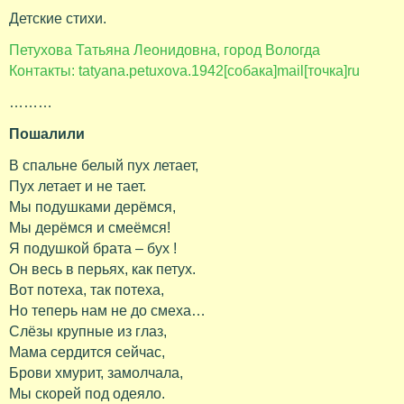
Детские стихи.
Петухова Татьяна Леонидовна, город Вологда
Контакты: tatyana.petuxova.1942[собака]mail[точка]ru
………
Пошалили
В спальне белый пух летает,
Пух летает и не тает.
Мы подушками дерёмся,
Мы дерёмся и смеёмся!
Я подушкой брата – бух !
Он весь в перьях, как петух.
Вот потеха, так потеха,
Но теперь нам не до смеха…
Слёзы крупные из глаз,
Мама сердится сейчас,
Брови хмурит, замолчала,
Мы скорей под одеяло.