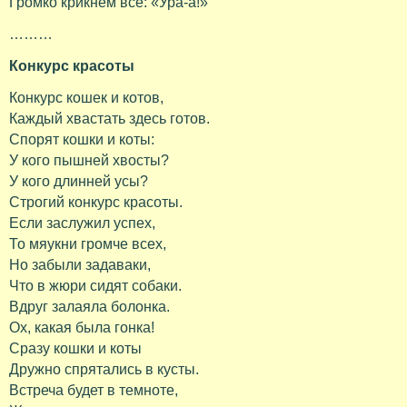
Громко крикнем все: «Ура-а!»
………
Конкурс красоты
Конкурс кошек и котов,
Каждый хвастать здесь готов.
Спорят кошки и коты:
У кого пышней хвосты?
У кого длинней усы?
Строгий конкурс красоты.
Если заслужил успех,
То мяукни громче всех,
Но забыли задаваки,
Что в жюри сидят собаки.
Вдруг залаяла болонка.
Ох, какая была гонка!
Сразу кошки и коты
Дружно спрятались в кусты.
Встреча будет в темноте,